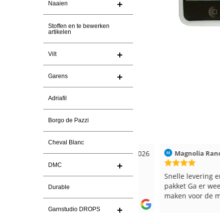
Naaien
Stoffen en te bewerken
artikelen
Vilt
Garens
Adriafil
Borgo de Pazzi
Cheval Blanc
Christel Vanderlinden
30-7-2026
Magnolia Ranch
DMC
Snelle levering. En prima garen
Snelle levering en een
pakket Ga er weer leu
Durable
maken voor de markt.
Garnstudio DROPS