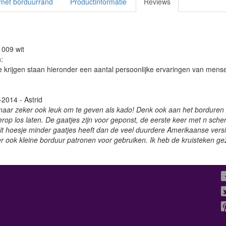
 met borduurrand
Productinformatie
Reviews
 009 wit
:
e krijgen staan hieronder een aantal persoonlijke ervaringen van mens
-2014 - Astrid
maar zeker ook leuk om te geven als kado! Denk ook aan het borduren va
 erop los laten. De gaatjes zijn voor geponst, de eerste keer met n scher
it hoesje minder gaatjes heeft dan de veel duurdere Amerikaanse versie.
 er ook kleine borduur patronen voor gebruiken. Ik heb de kruisteken ge