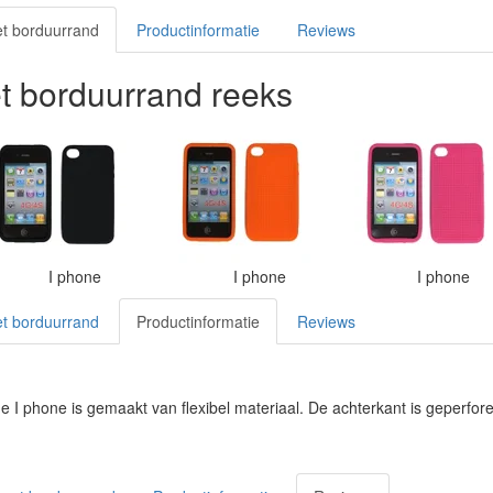
et borduurrand
Productinformatie
Reviews
et borduurrand reeks
I phone
I phone
I phone
et borduurrand
Productinformatie
Reviews
e I phone is gemaakt van flexibel materiaal. De achterkant is geperf