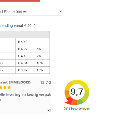
zending
vanaf € 50,-*
€ 4,49
-
€ 4,27
5%
-
€ 4,18
7%
,-
€ 4,04
10%
,-
€ 3,82
15%
t EMMELOORD
12-7-2026
Nell uit Beuningen
12-7-202
evering en keurig verpakt.
Goed verpakt en snelgeleverd