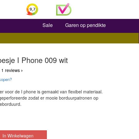
Zoeken
Sale
Garen op pendikte
esje I Phone 009 wit
 1 reviews
kopen?
r voor de I phone is gemaakt van flexibel materiaal.
 geperforeerde zodat er mooie borduurpatronen op
eborduurd.