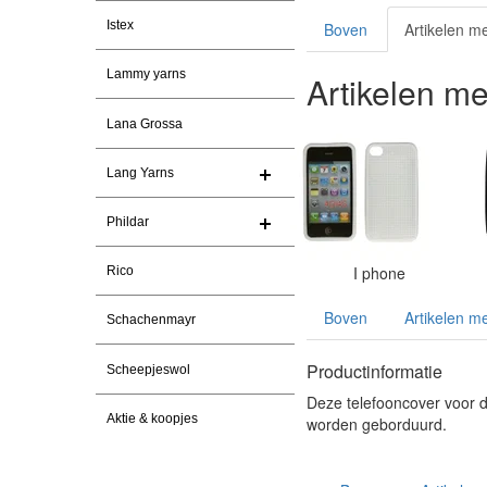
Istex
Boven
Artikelen m
Lammy yarns
Artikelen m
Lana Grossa
Lang Yarns
Phildar
I phone
Rico
Boven
Artikelen m
Schachenmayr
Productinformatie
Scheepjeswol
Deze telefooncover voor d
Aktie & koopjes
worden geborduurd.