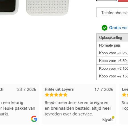
Gratis
ver
Oploopkorting
Normale prijs
Koop voor +€ 25,
Koop voor +€ 50,
Koop voor +€ 100
Koop voor +€ 150
23-7-2026
Hilde uit Loyers
17-7-2026
Loes ui
 keurig
Reeds meerdere keren breigaren
Snelle l
ke pakket van
en breinaalden besteld, altijd heel
Top.
tevreden over de service.