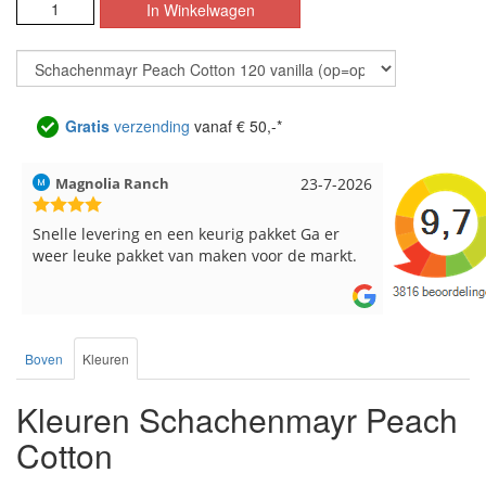
Gratis
verzending
vanaf € 50,-*
Magnolia Ranch
23-7-2026
Hilde uit L
Snelle levering en een keurig pakket Ga er
Reeds meer
weer leuke pakket van maken voor de markt.
breinaalden
de service.
Boven
Kleuren
Kleuren Schachenmayr Peach
Cotton