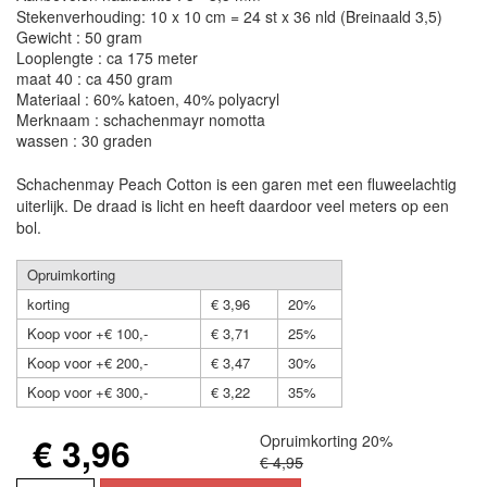
Stekenverhouding: 10 x 10 cm = 24 st x 36 nld (Breinaald 3,5)
Gewicht : 50 gram
Looplengte : ca 175 meter
maat 40 : ca 450 gram
Materiaal : 60% katoen, 40% polyacryl
Merknaam : schachenmayr nomotta
wassen : 30 graden
Schachenmay Peach Cotton is een garen met een fluweelachtig
uiterlijk. De draad is licht en heeft daardoor veel meters op een
bol.
Opruimkorting
korting
€ 3,96
20%
Koop voor +€ 100,-
€ 3,71
25%
Koop voor +€ 200,-
€ 3,47
30%
Koop voor +€ 300,-
€ 3,22
35%
€ 3,96
Opruimkorting 20%
€ 4,95