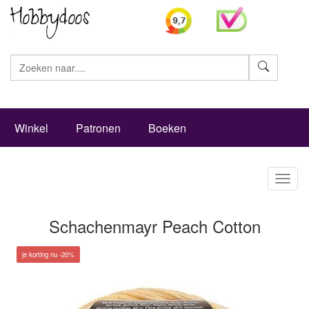
Zoeke
Winkel
Patronen
Boeken
Toggl
naviga
Schachenmayr Peach Cotton
je korting nu -20%