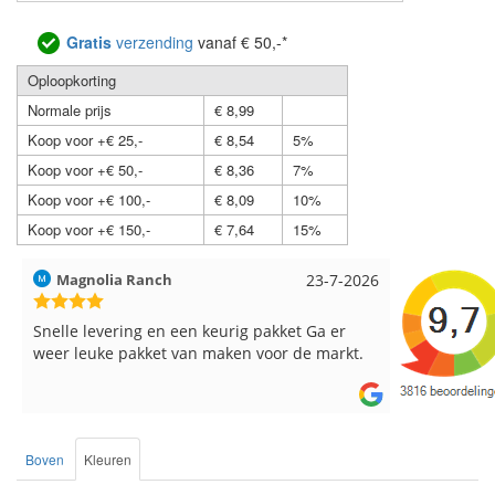
Gratis
verzending
vanaf € 50,-*
Oploopkorting
Normale prijs
€ 8,99
Koop voor +€ 25,-
€ 8,54
5%
Koop voor +€ 50,-
€ 8,36
7%
Koop voor +€ 100,-
€ 8,09
10%
Koop voor +€ 150,-
€ 7,64
15%
Magnolia Ranch
23-7-2026
Hilde uit L
Snelle levering en een keurig pakket Ga er
Reeds meer
weer leuke pakket van maken voor de markt.
breinaalden
de service.
Boven
Kleuren