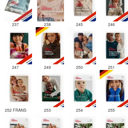
237
238
245
246
247
249
250
251
252 FRANS
253
254
255