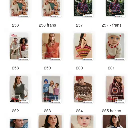
256
256 frans
257
257 - frans
258
259
260
261
262
263
264
265 haken