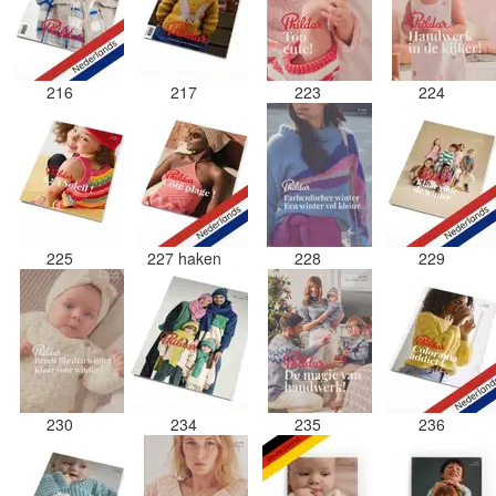
216
217
223
224
225
227 haken
228
229
230
234
235
236