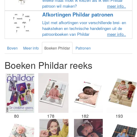
Welke maat moet ik kiezen als ik een Phildar
patroon wil maken?
meer info..
Afkortingen Phildar patronen
Lijst met afkortingen voor verschillende brei- en
haaksteken en technische handelingen uit de
patroonboeken van Phildar
meer info..
Boven
Meer info
Boeken Phildar
Patronen
Boeken Phildar reeks
80
178
182
193