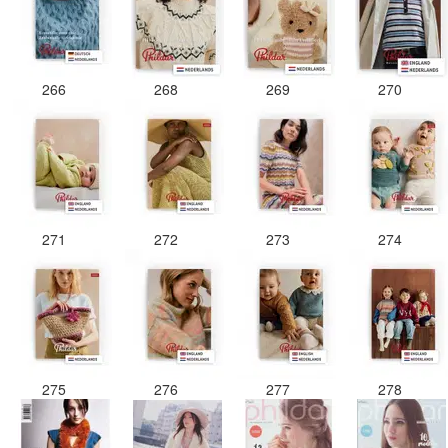
266
268
269
270
271
272
273
274
275
276
277
278