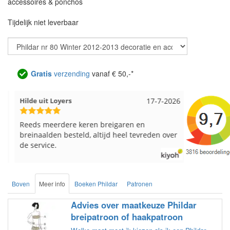
accessoires & ponchos
Tijdelijk niet leverbaar
Gratis
verzending
vanaf € 50,-*
Hilde uit Loyers
17-7-2026
Loes uit 
Reeds meerdere keren breigaren en
Snelle leve
breinaalden besteld, altijd heel tevreden over
de service.
Boven
Meer info
Boeken Phildar
Patronen
Advies over maatkeuze Phildar
breipatroon of haakpatroon