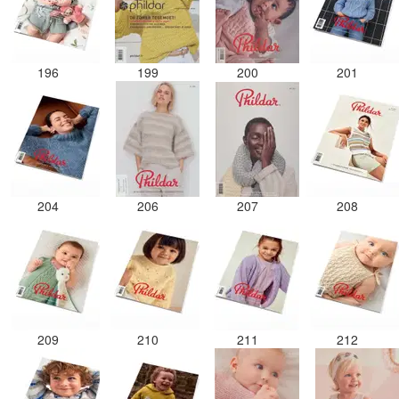
196
199
200
201
204
206
207
208
209
210
211
212