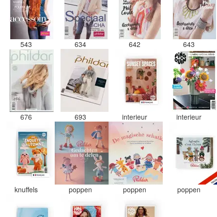
543
634
642
643
676
693
interieur
interieur
knuffels
poppen
poppen
poppen