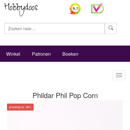
Zoeke
Winkel
Patronen
Boeken
Toggl
naviga
Phildar Phil Pop Corn
je korting nu -50%