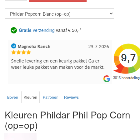
Gratis
verzending
vanaf € 50,-*
Magnolia Ranch
23-7-2026
Hilde uit L
Snelle levering en een keurig pakket Ga er
Reeds meer
weer leuke pakket van maken voor de markt.
breinaalden
de service.
Boven
Kleuren
Patronen
Reviews
Kleuren Phildar Phil Pop Corn
(op=op)