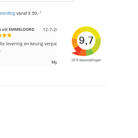
zending
vanaf € 50,-*
 EMMELOORD
12-7-2026
Nell uit Beuningen
12-7-2026
vering en keurig verpakt.
Goed verpakt en snelgeleverd