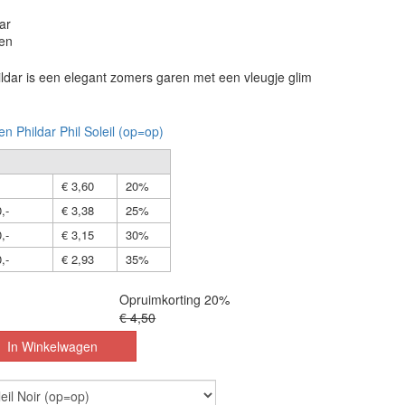
ar
en
hildar is een elegant zomers garen met een vleugje glim
en Phildar Phil Soleil (op=op)
€ 3,60
20%
,-
€ 3,38
25%
,-
€ 3,15
30%
,-
€ 2,93
35%
Opruimkorting 20%
€ 4,50