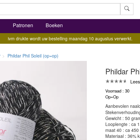
l
Patronen
Boeken
ivm drukte wordt uw bestelling maandag 10 augustus verwerkt.
r
Phildar Phil Soleil (op=op)
Phildar Phi
Lees
Voorraad : 30
Op=Op
Aanbevolen naald
Stekenverhouding:
Gewicht : 50 gra
Looplengte : ca 
maat 40 : ca 450
Materiaal : 36% 