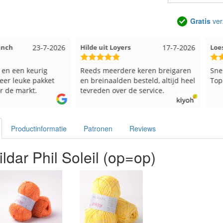
Gratis
ver
23-7-2026
Hilde uit Loyers
17-7-2026
Loes uit
en keurig
Reeds meerdere keren breigaren
Snelle le
euke pakket
en breinaalden besteld, altijd heel
Top.
markt.
tevreden over de service.
Productinformatie
Patronen
Reviews
ldar Phil Soleil (op=op)