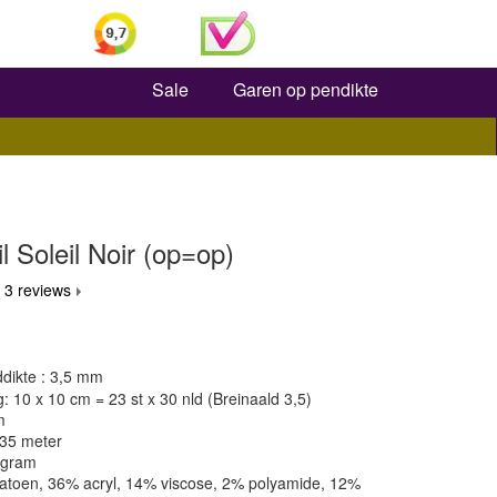
Zoeken
Sale
Garen op pendikte
l Soleil Noir (op=op)
 3 reviews
dikte : 3,5 mm
 10 x 10 cm = 23 st x 30 nld (Breinaald 3,5)
m
135 meter
 gram
katoen, 36% acryl, 14% viscose, 2% polyamide, 12%