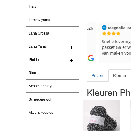
Istex
Lammy yarns
026
Christel Vanderlinden
30-7-2026
Magnolia Ranch
Lana Grossa
Snelle levering. En prima garen
Snelle levering en e
pakket Ga er weer l
Lang Yarns
van maken voor de 
les
Phildar
e
Rico
Boven
Kleuren
Schachenmayr
Kleuren Phi
Scheepjeswol
Aktie & koopjes