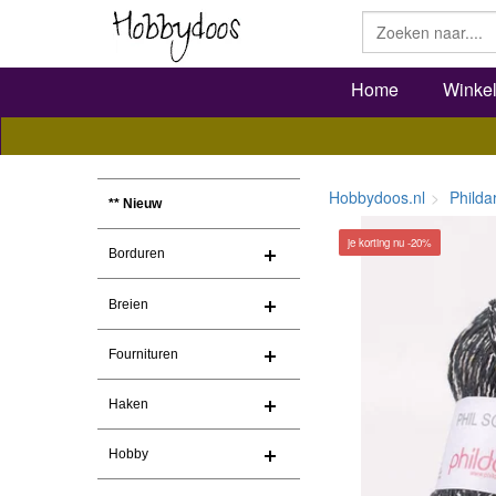
Home
Winke
Hobbydoos.nl
Philda
** Nieuw
je korting nu -20%
Borduren
Breien
Fournituren
Haken
Hobby