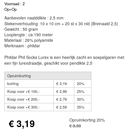
Voorraad : 2
Op=Op
Aanbevolen naalddikte : 2,5 mm
Stekenverhouding: 10 x 10 cm = 20 st x 30 nld (Breinaald 2,5)
Gewicht : 50 gram
Looplengte : ca 190 meter
Materiaal : 26% polyamide
Merknaam : phildar
Phildar Phil Socks Lurex is een heerlijk zacht en soepelgaren met
een fijn lurexdraadje, geschikt voor pendikte 2,5
Opruimkorting
korting
€ 3,19
20%
Koop voor +€ 100,-
€ 2,99
25%
Koop voor +€ 200,-
€ 2,79
30%
Koop voor +€ 300,-
€ 2,59
35%
€ 3,19
Opruimkorting 20%
€ 3,99