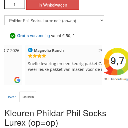
Gratis
verzending
vanaf € 50,-*
6
Magnolia Ranch
23-7-2026
Hilde uit L
Snelle levering en een keurig pakket Ga er
Reeds meer
weer leuke pakket van maken voor de markt.
breinaalden
de service.
Boven
Kleuren
Kleuren Phildar Phil Socks
Lurex (op=op)