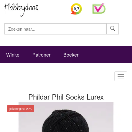
Zoeke
Winkel
Patronen
Boeken
Toggl
naviga
Phildar Phil Socks Lurex
je korting nu -20%