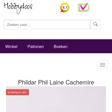
Zoeke
Winkel
Patronen
Boeken
Toggl
naviga
Phildar Phil Laine Cachemire
je korting nu -20%