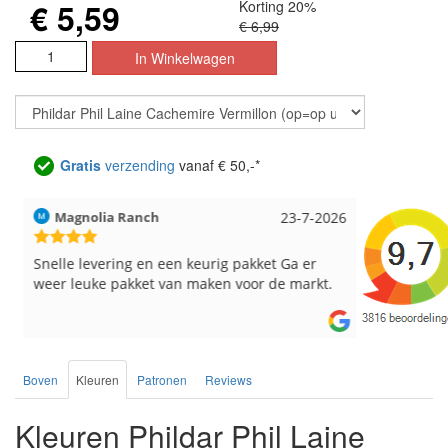
€ 5,59
Korting 20%
€ 6,99
Gratis
verzending
vanaf € 50,-*
Magnolia Ranch
23-7-2026
Hilde uit L
Snelle levering en een keurig pakket Ga er
Reeds meer
weer leuke pakket van maken voor de markt.
breinaalden
de service.
Boven
Kleuren
Patronen
Reviews
Kleuren Phildar Phil Laine