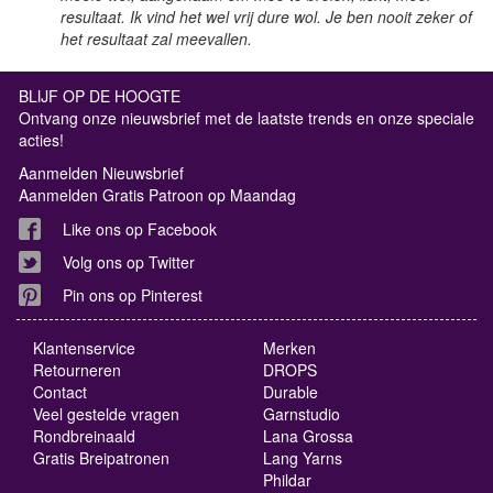
resultaat. Ik vind het wel vrij dure wol. Je ben nooit zeker of
het resultaat zal meevallen.
BLIJF OP DE HOOGTE
Ontvang onze nieuwsbrief met de laatste trends en onze speciale
acties!
Aanmelden Nieuwsbrief
Aanmelden Gratis Patroon op Maandag
Like ons op Facebook
Volg ons op Twitter
Pin ons op Pinterest
Klantenservice
Merken
Retourneren
DROPS
Contact
Durable
Veel gestelde vragen
Garnstudio
Rondbreinaald
Lana Grossa
Gratis Breipatronen
Lang Yarns
Phildar