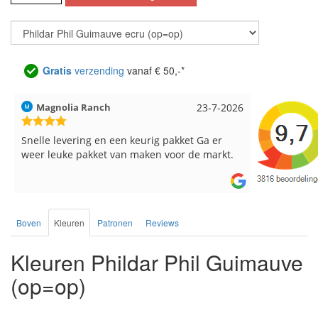
Gratis
verzending
vanaf € 50,-*
Magnolia Ranch
23-7-2026
Hilde uit L
Snelle levering en een keurig pakket Ga er
Reeds meer
weer leuke pakket van maken voor de markt.
breinaalden
de service.
Boven
Kleuren
Patronen
Reviews
Kleuren Phildar Phil Guimauve
(op=op)