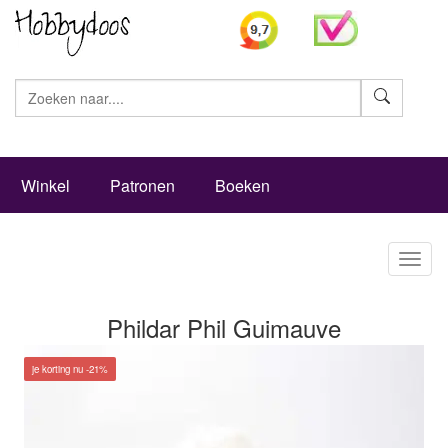
Zoeke
Winkel
Patronen
Boeken
Toggl
naviga
Phildar Phil Guimauve
je korting nu -21%