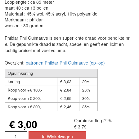
Looplengte : ca 65 meter
maat 40 : ca 13 bollen
Materiaal : 45% wol, 45% acryl, 10% polyamide
Merknaam : phildar
wassen : 30 graden
Phildar Phil Guimauve is een superlichte draad voor pendikte nr
9. De gepunnikte draad is zacht, soepel en geeft een licht en
luchtig breisel met veel volume.
Overzicht:
patronen Phildar Phil Guimauve (op=op)
Opruimkorting
korting
€ 3,03
20%
Koop voor +€ 100,-
€ 2,84
25%
Koop voor +€ 200,-
€ 2,65
30%
Koop voor +€ 300,-
€ 2,46
35%
€ 3,00
Opruimkorting 21%
€ 3,79