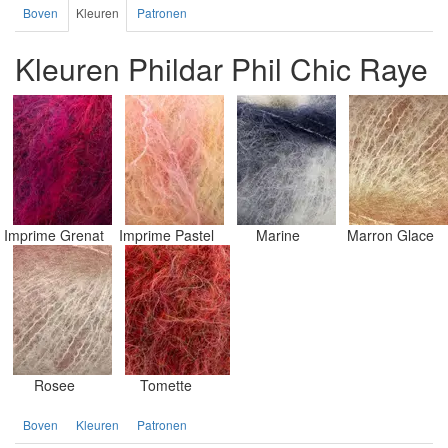
Boven
Kleuren
Patronen
Kleuren Phildar Phil Chic Raye
Imprime Grenat
Imprime Pastel
Marine
Marron Glace
Rosee
Tomette
Boven
Kleuren
Patronen