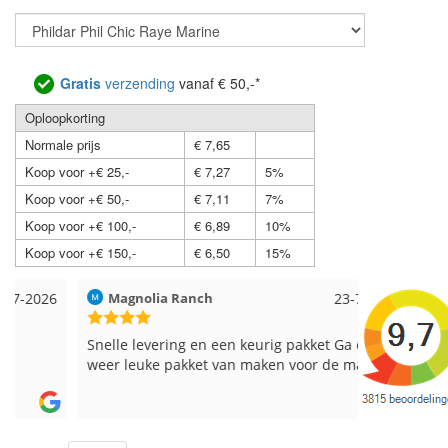
Gratis
verzending
vanaf € 50,-*
Oploopkorting
Normale prijs
€ 7,65
Koop voor +€ 25,-
€ 7,27
5%
Koop voor +€ 50,-
€ 7,11
7%
Koop voor +€ 100,-
€ 6,89
10%
Koop voor +€ 150,-
€ 6,50
15%
Magnolia Ranch
23-7-2026
Hilde uit L
Snelle levering en een keurig pakket Ga er
Reeds meer
weer leuke pakket van maken voor de markt.
breinaalden
de service.