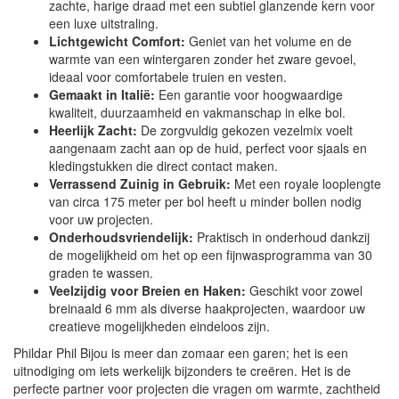
zachte, harige draad met een subtiel glanzende kern voor
een luxe uitstraling.
Lichtgewicht Comfort:
Geniet van het volume en de
warmte van een wintergaren zonder het zware gevoel,
ideaal voor comfortabele truien en vesten.
Gemaakt in Italië:
Een garantie voor hoogwaardige
kwaliteit, duurzaamheid en vakmanschap in elke bol.
Heerlijk Zacht:
De zorgvuldig gekozen vezelmix voelt
aangenaam zacht aan op de huid, perfect voor sjaals en
kledingstukken die direct contact maken.
Verrassend Zuinig in Gebruik:
Met een royale looplengte
van circa 175 meter per bol heeft u minder bollen nodig
voor uw projecten.
Onderhoudsvriendelijk:
Praktisch in onderhoud dankzij
de mogelijkheid om het op een fijnwasprogramma van 30
graden te wassen.
Veelzijdig voor Breien en Haken:
Geschikt voor zowel
breinaald 6 mm als diverse haakprojecten, waardoor uw
creatieve mogelijkheden eindeloos zijn.
Phildar Phil Bijou is meer dan zomaar een garen; het is een
uitnodiging om iets werkelijk bijzonders te creëren. Het is de
perfecte partner voor projecten die vragen om warmte, zachtheid