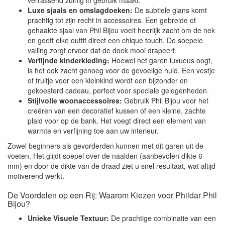
Luxe sjaals en omslagdoeken:
De subtiele glans komt
prachtig tot zijn recht in accessoires. Een gebreide of
gehaakte sjaal van Phil Bijou voelt heerlijk zacht om de nek
en geeft elke outfit direct een chique touch. De soepele
valling zorgt ervoor dat de doek mooi drapeert.
Verfijnde kinderkleding:
Hoewel het garen luxueus oogt,
is het ook zacht genoeg voor de gevoelige huid. Een vestje
of truitje voor een kleinkind wordt een bijzonder en
gekoesterd cadeau, perfect voor speciale gelegenheden.
Stijlvolle woonaccessoires:
Gebruik Phil Bijou voor het
creëren van een decoratief kussen of een kleine, zachte
plaid voor op de bank. Het voegt direct een element van
warmte en verfijning toe aan uw interieur.
Zowel beginners als gevorderden kunnen met dit garen uit de
voeten. Het glijdt soepel over de naalden (aanbevolen dikte 6
mm) en door de dikte van de draad ziet u snel resultaat, wat altijd
motiverend werkt.
De Voordelen op een Rij: Waarom Kiezen voor Phildar Phil
Bijou?
Unieke Visuele Textuur:
De prachtige combinatie van een