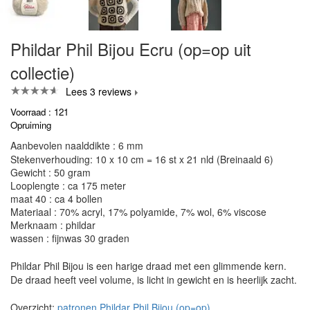
Phildar Phil Bijou Ecru (op=op uit
collectie)
Lees 3 reviews
Voorraad : 121
Opruiming
Aanbevolen naalddikte : 6 mm
Stekenverhouding: 10 x 10 cm = 16 st x 21 nld (Breinaald 6)
Gewicht : 50 gram
Looplengte : ca 175 meter
maat 40 : ca 4 bollen
Materiaal : 70% acryl, 17% polyamide, 7% wol, 6% viscose
Merknaam : phildar
wassen : fijnwas 30 graden
Phildar Phil Bijou is een harige draad met een glimmende kern.
De draad heeft veel volume, is licht in gewicht en is heerlijk zacht.
Overzicht:
patronen Phildar Phil Bijou (op=op)