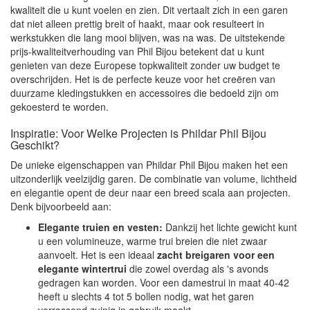
kwaliteit die u kunt voelen en zien. Dit vertaalt zich in een garen
dat niet alleen prettig breit of haakt, maar ook resulteert in
werkstukken die lang mooi blijven, was na was. De uitstekende
prijs-kwaliteitverhouding van Phil Bijou betekent dat u kunt
genieten van deze Europese topkwaliteit zonder uw budget te
overschrijden. Het is de perfecte keuze voor het creëren van
duurzame kledingstukken en accessoires die bedoeld zijn om
gekoesterd te worden.
Inspiratie: Voor Welke Projecten is Phildar Phil Bijou
Geschikt?
De unieke eigenschappen van Phildar Phil Bijou maken het een
uitzonderlijk veelzijdig garen. De combinatie van volume, lichtheid
en elegantie opent de deur naar een breed scala aan projecten.
Denk bijvoorbeeld aan:
Elegante truien en vesten:
Dankzij het lichte gewicht kunt
u een volumineuze, warme trui breien die niet zwaar
aanvoelt. Het is een ideaal
zacht breigaren voor een
elegante wintertrui
die zowel overdag als 's avonds
gedragen kan worden. Voor een damestrui in maat 40-42
heeft u slechts 4 tot 5 bollen nodig, wat het garen
verrassend zuinig in gebruik maakt.