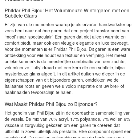
Phildar Phil Bijou: Het Volumineuze Wintergaren met een
Subtiele Glans
Er zijn van die momenten waarop je als ervaren handwerkster op
zoek bent naar dat éne garen dat een project transformeert van
‘mooi’ naar ‘spectaculair’. Een garen dat niet alleen warmte en
comfort biedt, maar ook een vleugje elegantie en luxe toevoegt.
Voor die momenten is er Phildar Phil Bijou. Dit garen is een ware
ontdekking voor wie houdt van textuur en verfijning. Het meest
unieke kenmerk is de meesterlijke combinatie van een zachte,
volumineuze ‘fluffy’ draad met een kern die een subtiele, bijna
mysterieuze glans afgeeft. In dit artikel duiken we dieper in de
eigenschappen van dit bijzondere garen, ontdekken we de
Italiaanse roots en geven we u volop inspiratie om uw brei- of
haaknaalden tevoorschijn te halen.
Wat Maakt Phildar Phil Bijou zo Bijzonder?
Het geheim van Phil Bijou zit in de doordachte samenstelling van
de vezels. De mix van 70% acryl, 17% polyamide, 7% wol en 6%
viscose is zorgvuldig gekozen om een garen te creëren dat
uitblinkt in zowel uiterlijk als prestatie. Elke component speelt een
cruciale rol. De acryl en polyamide vormen de basis voor een