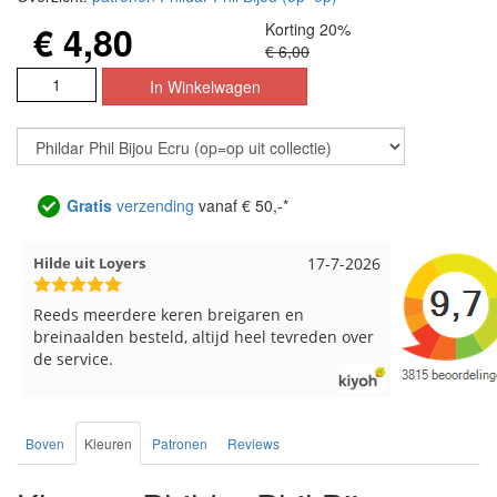
€ 4,80
Korting 20%
€ 6,00
Gratis
verzending
vanaf € 50,-*
Hilde uit Loyers
17-7-2026
Loes uit 
Reeds meerdere keren breigaren en
Snelle leve
breinaalden besteld, altijd heel tevreden over
de service.
Boven
Kleuren
Patronen
Reviews