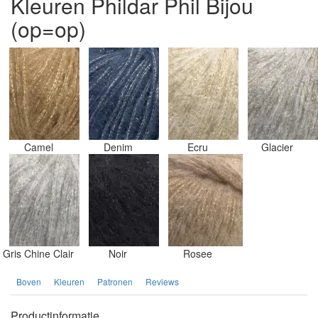
Kleuren Phildar Phil Bijou
(op=op)
Camel
Denim
Ecru
Glacier
Gris Chine Clair
Noir
Rosee
Boven
Kleuren
Patronen
Reviews
Productinformatie