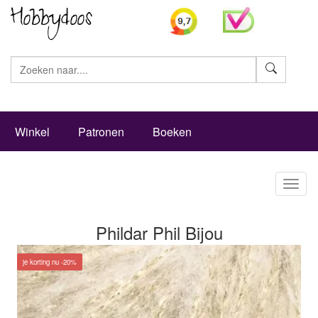
Zoeke
Winkel
Patronen
Boeken
Toggl
naviga
Phildar Phil Bijou
je korting nu -20%