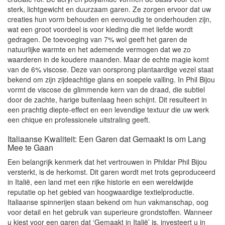
sterk, lichtgewicht en duurzaam garen. Ze zorgen ervoor dat uw
creaties hun vorm behouden en eenvoudig te onderhouden zijn,
wat een groot voordeel is voor kleding die met liefde wordt
gedragen. De toevoeging van 7% wol geeft het garen de
natuurlijke warmte en het ademende vermogen dat we zo
waarderen in de koudere maanden. Maar de echte magie komt
van de 6% viscose. Deze van oorsprong plantaardige vezel staat
bekend om zijn zijdeachtige glans en soepele valling. In Phil Bijou
vormt de viscose de glimmende kern van de draad, die subtiel
door de zachte, harige buitenlaag heen schijnt. Dit resulteert in
een prachtig diepte-effect en een levendige textuur die uw werk
een chique en professionele uitstraling geeft.
Italiaanse Kwaliteit: Een Garen dat Gemaakt is om Lang
Mee te Gaan
Een belangrijk kenmerk dat het vertrouwen in Phildar Phil Bijou
versterkt, is de herkomst. Dit garen wordt met trots geproduceerd
in Italië, een land met een rijke historie en een wereldwijde
reputatie op het gebied van hoogwaardige textielproductie.
Italiaanse spinnerijen staan bekend om hun vakmanschap, oog
voor detail en het gebruik van superieure grondstoffen. Wanneer
u kiest voor een garen dat ‘Gemaakt in Italië’ is, investeert u in