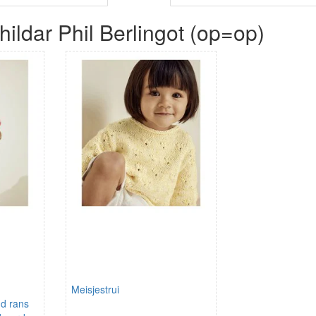
ildar Phil Berlingot (op=op)
Meisjestrui
d rans