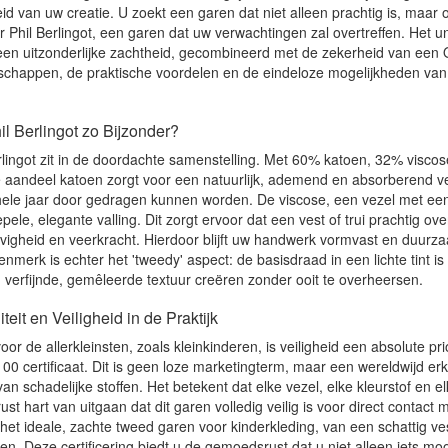
d van uw creatie. U zoekt een garen dat niet alleen prachtig is, maar o
 Phil Berlingot, een garen dat uw verwachtingen zal overtreffen. Het u
een uitzonderlijke zachtheid, gecombineerd met de zekerheid van een O
chappen, de praktische voordelen en de eindeloze mogelijkheden van d
l Berlingot zo Bijzonder?
lingot zit in de doordachte samenstelling. Met 60% katoen, 32% viscos
e aandeel katoen zorgt voor een natuurlijk, ademend en absorberend v
hele jaar door gedragen kunnen worden. De viscose, een vezel met een 
pele, elegante valling. Dit zorgt ervoor dat een vest of trui prachtig o
vigheid en veerkracht. Hierdoor blijft uw handwerk vormvast en duurz
enmerk is echter het 'tweedy' aspect: de basisdraad in een lichte tint 
 verfijnde, gemêleerde textuur creëren zonder ooit te overheersen.
it en Veiligheid in de Praktijk
oor de allerkleinsten, zoals kleinkinderen, is veiligheid een absolute prio
certificaat. Dit is geen loze marketingterm, maar een wereldwijd erk
 van schadelijke stoffen. Het betekent dat elke vezel, elke kleurstof en
st hart van uitgaan dat dit garen volledig veilig is voor direct contact
 het ideale, zachte tweed garen voor kinderkleding, van een schattig ve
 Deze certificering biedt u de gemoedsrust dat u niet alleen iets mooi