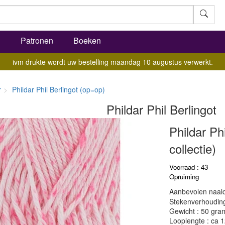
l
Patronen
Boeken
ivm drukte wordt uw bestelling maandag 10 augustus verwerkt.
r
Phildar Phil Berlingot (op=op)
Phildar Phil Berlingot
Phildar Ph
collectie)
Voorraad : 43
Opruiming
Aanbevolen naald
Stekenverhouding:
Gewicht : 50 gra
Looplengte : ca 