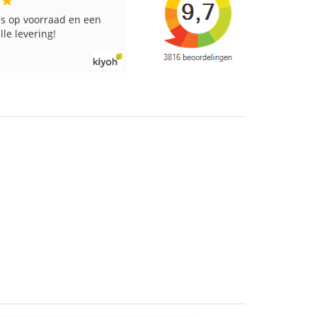
les op voorraad en een
Een fijne webwinkel met
le levering!
vriendelijke medewerkers. Altijd
snelle bezorging.