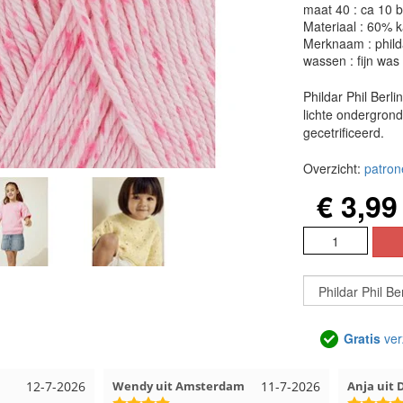
maat 40 : ca 10 b
Materiaal : 60% 
Merknaam : phild
wassen : fijn was
Phildar Phil Berl
lichte ondergrond
gecetrificeerd.
Overzicht:
patron
€ 3,99
Gratis
ver
12-7-2026
Wendy uit Amsterdam
11-7-2026
Anja uit 