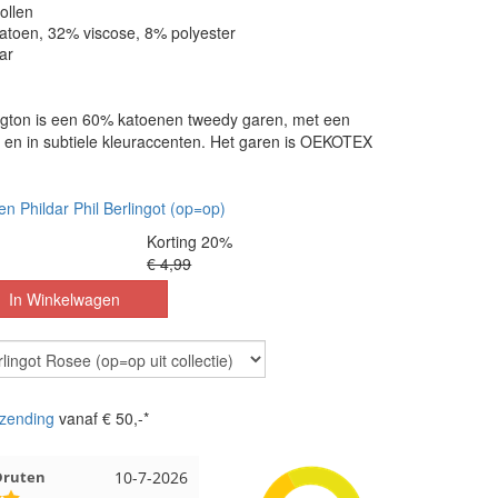
ollen
katoen, 32% viscose, 8% polyester
ar
ington is een 60% katoenen tweedy garen, met een
 en in subtiele kleuraccenten. Het garen is OEKOTEX
en Phildar Phil Berlingot (op=op)
Korting 20%
€ 4,99
zending
vanaf € 50,-*
Druten
10-7-2026
Hilona uit Oostzaan
10-7-2026