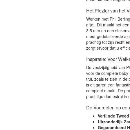
Het Plezier van het 
Werken met Phil Berling
glijdt. Dit maakt het e
3.5 mm en een stekenver
meer gedetailleerde ajou
prachtig tot zijn recht
zorgt ervoor dat u effic
Inspiratie: Voor Welk
De veelzijdigheid van Ph
voor de complete baby-u
trui, zoals te zien in d
is dit garen een fantast
compleet maakt. De prach
prachtige damestrui in 
De Voordelen op een 
Verfijnde Tweed
Uitzonderlijk Za
Gegarandeerd Hu