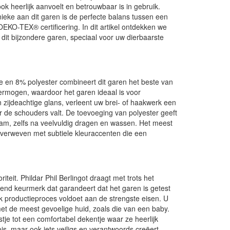
ok heerlijk aanvoelt en betrouwbaar is in gebruik.
nieke aan dit garen is de perfecte balans tussen een
EKO-TEX® certificering. In dit artikel ontdekken we
it bijzondere garen, speciaal voor uw dierbaarste
e en 8% polyester combineert dit garen het beste van
ermogen, waardoor het garen ideaal is voor
zijdeachtige glans, verleent uw brei- of haakwerk een
ver de schouders valt. De toevoeging van polyester geeft
aam, zelfs na veelvuldig dragen en wassen. Het meest
is verweven met subtiele kleuraccenten die een
riteit. Phildar Phil Berlingot draagt met trots het
end keurmerk dat garandeert dat het garen is getest
 elk productieproces voldoet aan de strengste eisen. U
 met de meest gevoelige huid, zoals die van een baby.
stje tot een comfortabel dekentje waar ze heerlijk
s, maar ook iets veiligs en verantwoords creëert.