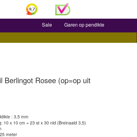
Zoeken
Sale
Garen op pendikte
il Berlingot Rosee (op=op uit
dikte : 3,5 mm
 10 x 10 cm = 23 st x 30 nld (Breinaald 3,5)
m
125 meter