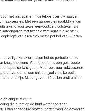
door het niet splijt en moeiteloos over uw naalden
- of haaksessies. Met een aanbevolen naalddikte van
uitstekend voor zowel eenvoudige tricotsteken als
jke katoengaren met tweed-effect komt in elke steek
De looplengte van circa 125 meter per bol van 50 gram
en het veilige karakter maken het de perfecte keuze
s en knusse dekens. Voor kinderen is een gestreepte
ect een speelse twist geeft. Maar ook voor volwassenen
issere avonden of een chique sjaal die elke outfit
n flatterend zijn. Met ongeveer 10 bollen breit u al een
e en chique textuur.
leding die direct op de huid wordt gedragen.
j is van schadelijke stoffen, perfect voor de gevoelige