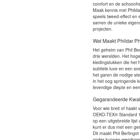
comfort en de schoonhei
Maak kennis met Phildar
speels tweed-effect en 
samen de unieke eigens
projecten.
Wat Maakt Phildar Phi
Het geheim van Phil Ber
drie werelden. Het hog
kledingstukken die het 
subtiele luxe en een soe
het garen de nodige ste
in het oog springende k
levendige diepte en een
Gegarandeerde Kwalite
Voor wie breit of haakt v
OEKO-TEX® Standard 100 
op een uitgebreide lijst
kunt er dus met een geru
Dit maakt Phil Berlingot
onder kunnen wegdromen.