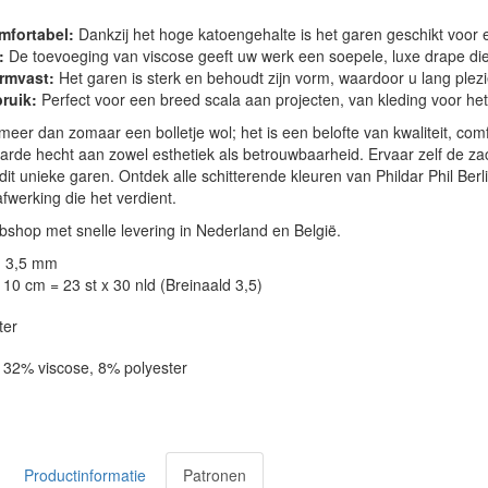
fortabel:
Dankzij het hoge katoengehalte is het garen geschikt voor e
:
De toevoeging van viscose geeft uw werk een soepele, luxe drape die 
rmvast:
Het garen is sterk en behoudt zijn vorm, waardoor u lang plez
bruik:
Perfect voor een breed scala aan projecten, van kleding voor het 
s meer dan zomaar een bolletje wol; het is een belofte van kwaliteit, comf
rde hecht aan zowel esthetiek als betrouwbaarheid. Ervaar zelf de zach
t unieke garen. Ontdek alle schitterende kleuren van Phildar Phil Ber
werking die het verdient.
shop met snelle levering in Nederland en België.
: 3,5 mm
10 cm = 23 st x 30 nld (Breinaald 3,5)
ter
, 32% viscose, 8% polyester
Productinformatie
Patronen