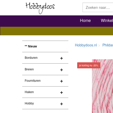
Home
Winke
Hobbydoos.nl
Philda
** Nieuw
Borduren
je korting nu -20%
Breien
Fournituren
Haken
Hobby