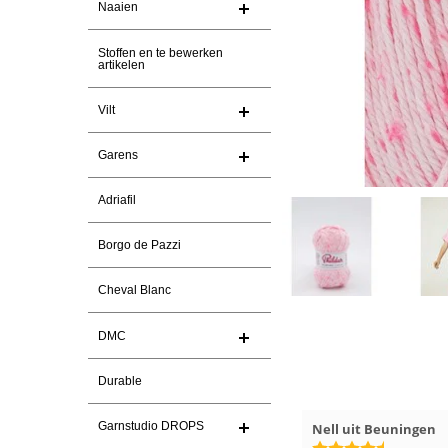
Naaien
Stoffen en te bewerken
artikelen
Vilt
Garens
Adriafil
Borgo de Pazzi
Cheval Blanc
DMC
Durable
Garnstudio DROPS
026
Loes uit EMMELOORD
12-7-2026
Nell uit Beuningen