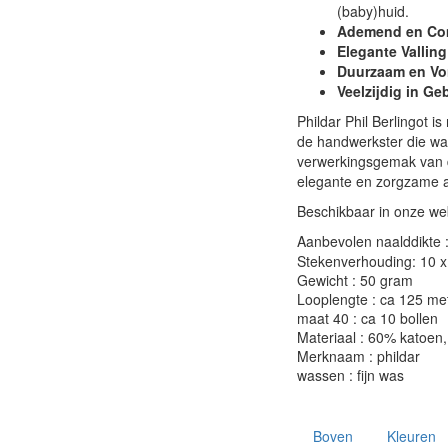
(baby)huid.
Ademend en Com
Elegante Valling
Duurzaam en Vo
Veelzijdig in Ge
Phildar Phil Berlingot i
de handwerkster die waa
verwerkingsgemak van di
elegante en zorgzame af
Beschikbaar in onze web
Aanbevolen naalddikte 
Stekenverhouding: 10 x 
Gewicht : 50 gram
Looplengte : ca 125 me
maat 40 : ca 10 bollen
Materiaal : 60% katoen
Merknaam : phildar
wassen : fijn was
Boven
Kleuren