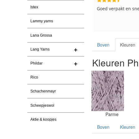
Istex
en
Snelle levering en keurig verpakt.
Goed verpakt en sne
heel
Top.
Lammy yarns
Lana Grossa
Boven
Kleuren
Lang Yarns
Kleuren Phi
Phildar
Rico
Schachenmayr
Scheepjeswol
Parme
Aktie & koopjes
Boven
Kleuren