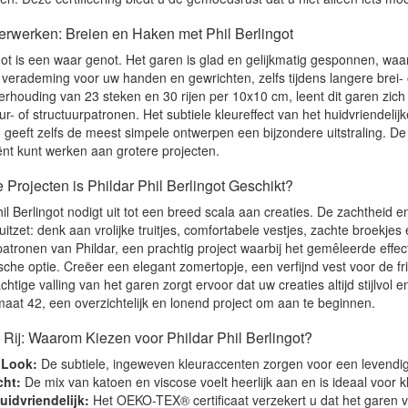
Verwerken: Breien en Haken met Phil Berlingot
ot is een waar genot. Het garen is glad en gelijkmatig gesponnen, waar
en verademing voor uw handen en gewrichten, zelfs tijdens langere brei
houding van 23 steken en 30 rijen per 10x10 cm, leent dit garen zich 
r- of structuurpatronen. Het subtiele kleureffect van het huidvriendeli
 en geeft zelfs de meest simpele ontwerpen een bijzondere uitstraling. 
iënt kunt werken aan grotere projecten.
e Projecten is Phildar Phil Berlingot Geschikt?
il Berlingot nodigt uit tot een breed scala aan creaties. De zachtheid 
itzet: denk aan vrolijke truitjes, comfortabele vestjes, zachte broekje
e patronen van Phildar, een prachtig project waarbij het gemêleerde eff
ische optie. Creëer een elegant zomertopje, een verfijnd vest voor de fr
tige valling van het garen zorgt ervoor dat uw creaties altijd stijlvol e
maat 42, een overzichtelijk en lonend project om aan te beginnen.
Rij: Waarom Kiezen voor Phildar Phil Berlingot?
 Look:
De subtiele, ingeweven kleuraccenten zorgen voor een levendig
cht:
De mix van katoen en viscose voelt heerlijk aan en is ideaal voor k
idvriendelijk:
Het OEKO-TEX® certificaat verzekert u dat het garen vri