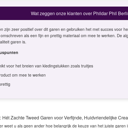
Desondanks zou ik deze shop
zeker wel aanbevelen wat betreft
Wat zeggen onze klanten over Phildar Phil Berl
de viltwol. Goede prijs/kwaliteit
verhouding.
n zijn zeer positief over dit garen en gebruiken het met succes voor het
 omschreven als een fijn en prettig materiaal om mee te werken. De alg
liteit garen is.
luspunten
ikt voor het breien van kledingstukken zoals truitjes
product om mee te werken
prettig
t: Hét Zachte Tweed Garen voor Verfijnde, Huidvriendelijke Crea
r weet u als geen ander hoe belangrijk de keuze van het juiste garen is