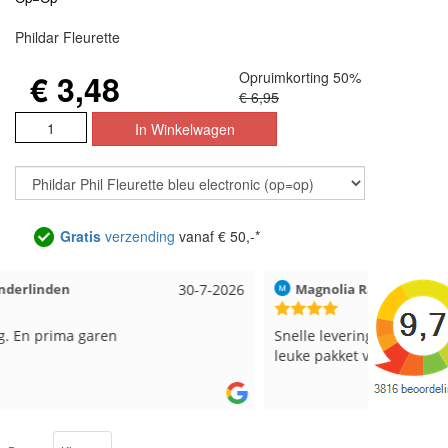
Phildar Fleurette
€ 3,48
Opruimkorting 50%
€ 6,95
Gratis
verzending
vanaf € 50,-*
026
Magnolia Ranch
23-7-2026
Hild
Snelle levering en een keurig pakket Ga er weer
Reed
leuke pakket van maken voor de markt.
best