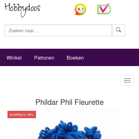
Zoeke
Winkel
Patronen
Boeken
Toggl
naviga
Phildar Phil Fleurette
je korting nu -50%