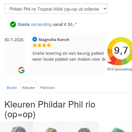
Gratis
verzending
vanaf € 50,-*
Magnolia Ranch
23-7-2026
Hilde uit L
Snelle levering en een keurig pakket Ga er
Reeds meer
weer leuke pakket van maken voor de markt.
breinaalden
de service.
Boven
Kleuren
Patronen
Kleuren Phildar Phil rio
(op=op)