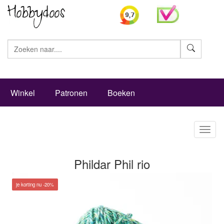
Zoeke
Winkel
Patronen
Boeken
Toggl
naviga
Phildar Phil rio
je korting nu -20%