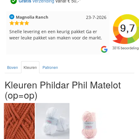
Gratis
verzending
vanaf € 50,-*
Magnolia Ranch
23-7-2026
Hilde uit L
Snelle levering en een keurig pakket Ga er
Reeds meer
weer leuke pakket van maken voor de markt.
breinaalden
de service.
Boven
Kleuren
Patronen
Kleuren Phildar Phil Matelot
(op=op)