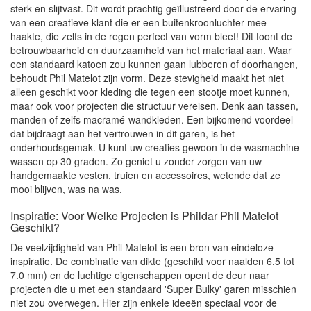
sterk en slijtvast. Dit wordt prachtig geïllustreerd door de ervaring
van een creatieve klant die er een buitenkroonluchter mee
haakte, die zelfs in de regen perfect van vorm bleef! Dit toont de
betrouwbaarheid en duurzaamheid van het materiaal aan. Waar
een standaard katoen zou kunnen gaan lubberen of doorhangen,
behoudt Phil Matelot zijn vorm. Deze stevigheid maakt het niet
alleen geschikt voor kleding die tegen een stootje moet kunnen,
maar ook voor projecten die structuur vereisen. Denk aan tassen,
manden of zelfs macramé-wandkleden. Een bijkomend voordeel
dat bijdraagt aan het vertrouwen in dit garen, is het
onderhoudsgemak. U kunt uw creaties gewoon in de wasmachine
wassen op 30 graden. Zo geniet u zonder zorgen van uw
handgemaakte vesten, truien en accessoires, wetende dat ze
mooi blijven, was na was.
Inspiratie: Voor Welke Projecten is Phildar Phil Matelot
Geschikt?
De veelzijdigheid van Phil Matelot is een bron van eindeloze
inspiratie. De combinatie van dikte (geschikt voor naalden 6.5 tot
7.0 mm) en de luchtige eigenschappen opent de deur naar
projecten die u met een standaard 'Super Bulky' garen misschien
niet zou overwegen. Hier zijn enkele ideeën speciaal voor de