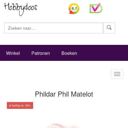
Zoeke
Winkel
Patronen
Boeken
Toggl
naviga
Phildar Phil Matelot
je korting nu -50%