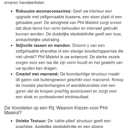
ervaren handwerkster:
Robuuste woonaccessoires:
Geef uw interieur een
upgrade met zelfgemaakte kussens, een stoer plaid of een
gehaakte poef. De stevigheid van Phil Matelot zorgt ervoor
dat deze items hun vorm behouden en intensief gebruikt
kunnen worden. De duidelijke steekdefinitie geeft een luxe,
ambachtelijke uitstraling.
Stijlvolle tassen en manden:
Droomt u van een
zelfgehaakte strandtas of een stevige boodschappentas die
niet uitrekt? Phil Matelot is uw antwoord. De sterke vezels
zorgen voor een tas die zijn vorm houdt en het gewicht van
uw spullen kan dragen.
Creatief met macramé:
De koordachtige structuur maakt
dit garen ook buitengewoon geschikt voor macramé. Knoop
de mooiste plantenhangers of wanddecoraties met een
garen dat de knopen prachtig accentueert en zorgt voor
een strak en professioneel eindresultaat.
De Voordelen op een Rij: Waarom Kiezen voor Phil
Matelot?
Unieke Textuur:
De 'cable-plied' structuur geeft een
prachtige, duidelijke steekdefinitie en een stoere,