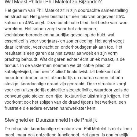
Wat Maakt Phildar Phil Matelot zo Bijzonder?
Het geheim van Phil Matelot zit in zijn doordachte samenstelling
en structuur. Het garen bestaat uit een mix van ongeveer 55%
katoen en 45% acryl. Deze combinatie biedt het beste van twee
werelden. Het katoen zorgt voor het ademende,
vochtabsorberende en natuurlijke gevoel op de huid, wat
essentieel is voor voorjaars- en zomerkleding. Het acryl voegt
daar lichtheid, veerkracht en onderhoudsgemak aan toe. Het
resultaat is een garen dat niet zwaar aanvoelt en zijn vorm
prachtig behoudt. Wat dit garen echter écht uniek maakt, is de
textuur. In de vaktermen noemen we dit 'cable-plied' of
kabelgetwijnd, met een 'Z-plied' finale twist. Dit betekent dat
meerdere draden eerst afzonderlijk en daarna samen tot één
stevige, koordachtige draad zijn gedraaid. Deze structuur zorgt
voor een uitzonderlijk duidelijke steekdefinitie, waardoor zelfs de
eenvoudigste steken een rijke, textuurrijke uitstraling krijgen. Het
voorkomt ook het splijten van de draad tijdens het werken, een
frustratie die iedere ervaren handwerkster kent.
Stevigheid en Duurzaamheid in de Praktijk
De robuuste, koordachtige structuur van Phil Matelot is niet alleen
mooi, maar ook ontzettend functioneel. Het garen is opmerkelijk