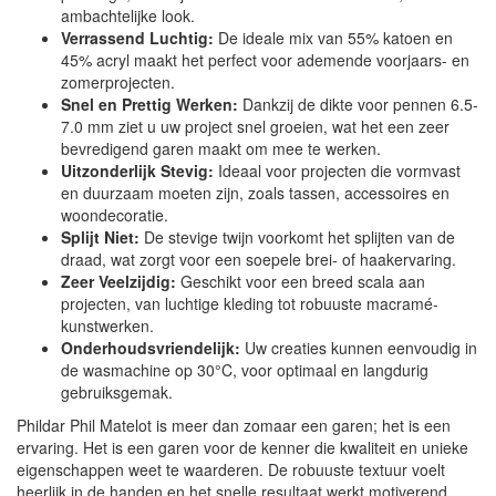
ambachtelijke look.
Verrassend Luchtig:
De ideale mix van 55% katoen en
45% acryl maakt het perfect voor ademende voorjaars- en
zomerprojecten.
Snel en Prettig Werken:
Dankzij de dikte voor pennen 6.5-
7.0 mm ziet u uw project snel groeien, wat het een zeer
bevredigend garen maakt om mee te werken.
Uitzonderlijk Stevig:
Ideaal voor projecten die vormvast
en duurzaam moeten zijn, zoals tassen, accessoires en
woondecoratie.
Splijt Niet:
De stevige twijn voorkomt het splijten van de
draad, wat zorgt voor een soepele brei- of haakervaring.
Zeer Veelzijdig:
Geschikt voor een breed scala aan
projecten, van luchtige kleding tot robuuste macramé-
kunstwerken.
Onderhoudsvriendelijk:
Uw creaties kunnen eenvoudig in
de wasmachine op 30°C, voor optimaal en langdurig
gebruiksgemak.
Phildar Phil Matelot is meer dan zomaar een garen; het is een
ervaring. Het is een garen voor de kenner die kwaliteit en unieke
eigenschappen weet te waarderen. De robuuste textuur voelt
heerlijk in de handen en het snelle resultaat werkt motiverend.