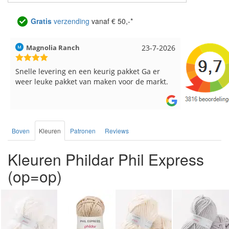
Gratis
verzending
vanaf € 50,-*
Magnolia Ranch
23-7-2026
Hilde uit L
Snelle levering en een keurig pakket Ga er
Reeds meer
weer leuke pakket van maken voor de markt.
breinaalden
de service.
Boven
Kleuren
Patronen
Reviews
Kleuren Phildar Phil Express
(op=op)