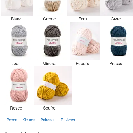
Blanc
Creme
Ecru
Givre
Jean
Minerai
Poudre
Prusse
Rosee
Soufre
Boven
Kleuren
Patronen
Reviews