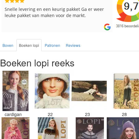
Snelle levering en een keurig pakket Ga er weer
Reeds me
leuke pakket van maken voor de markt.
besteld, a
Boven
Boeken lopi
Patronen
Reviews
Boeken lopi reeks
cardigan
22
23
28