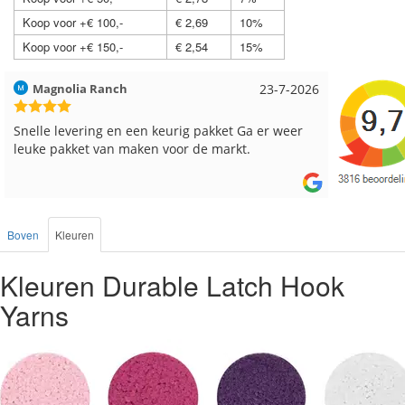
Koop voor +€ 100,-
€ 2,69
10%
Koop voor +€ 150,-
€ 2,54
15%
Magnolia Ranch
23-7-2026
Hilde uit 
Snelle levering en een keurig pakket Ga er weer
Reeds me
leuke pakket van maken voor de markt.
besteld, a
Boven
Kleuren
Kleuren Durable Latch Hook
Yarns