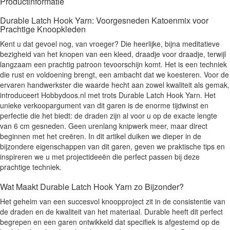
Productinformatie
Durable Latch Hook Yarn: Voorgesneden Katoenmix voor
Prachtige Knoopkleden
Kent u dat gevoel nog, van vroeger? Die heerlijke, bijna meditatieve
bezigheid van het knopen van een kleed, draadje voor draadje, terwijl
langzaam een prachtig patroon tevoorschijn komt. Het is een techniek
die rust en voldoening brengt, een ambacht dat we koesteren. Voor de
ervaren handwerkster die waarde hecht aan zowel kwaliteit als gemak,
introduceert Hobbydoos.nl met trots Durable Latch Hook Yarn. Het
unieke verkoopargument van dit garen is de enorme tijdwinst en
perfectie die het biedt: de draden zijn al voor u op de exacte lengte
van 6 cm gesneden. Geen urenlang knipwerk meer, maar direct
beginnen met het creëren. In dit artikel duiken we dieper in de
bijzondere eigenschappen van dit garen, geven we praktische tips en
inspireren we u met projectideeën die perfect passen bij deze
prachtige techniek.
Wat Maakt Durable Latch Hook Yarn zo Bijzonder?
Het geheim van een succesvol knoopproject zit in de consistentie van
de draden en de kwaliteit van het materiaal. Durable heeft dit perfect
begrepen en een garen ontwikkeld dat specifiek is afgestemd op de