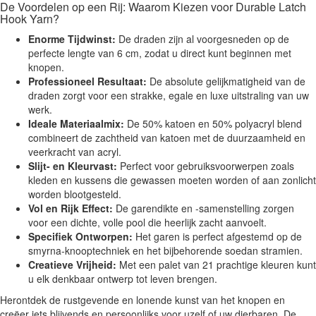
De Voordelen op een Rij: Waarom Kiezen voor Durable Latch
Hook Yarn?
Enorme Tijdwinst:
De draden zijn al voorgesneden op de
perfecte lengte van 6 cm, zodat u direct kunt beginnen met
knopen.
Professioneel Resultaat:
De absolute gelijkmatigheid van de
draden zorgt voor een strakke, egale en luxe uitstraling van uw
werk.
Ideale Materiaalmix:
De 50% katoen en 50% polyacryl blend
combineert de zachtheid van katoen met de duurzaamheid en
veerkracht van acryl.
Slijt- en Kleurvast:
Perfect voor gebruiksvoorwerpen zoals
kleden en kussens die gewassen moeten worden of aan zonlicht
worden blootgesteld.
Vol en Rijk Effect:
De garendikte en -samenstelling zorgen
voor een dichte, volle pool die heerlijk zacht aanvoelt.
Specifiek Ontworpen:
Het garen is perfect afgestemd op de
smyrna-knooptechniek en het bijbehorende soedan stramien.
Creatieve Vrijheid:
Met een palet van 21 prachtige kleuren kunt
u elk denkbaar ontwerp tot leven brengen.
Herontdek de rustgevende en lonende kunst van het knopen en
creëer iets blijvends en persoonlijks voor uzelf of uw dierbaren. De