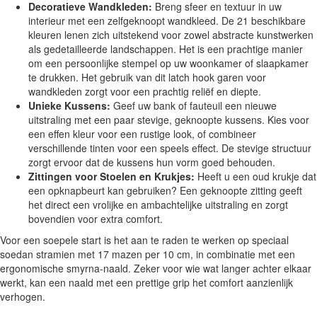
Decoratieve Wandkleden:
Breng sfeer en textuur in uw
interieur met een zelfgeknoopt wandkleed. De 21 beschikbare
kleuren lenen zich uitstekend voor zowel abstracte kunstwerken
als gedetailleerde landschappen. Het is een prachtige manier
om een persoonlijke stempel op uw woonkamer of slaapkamer
te drukken. Het gebruik van dit latch hook garen voor
wandkleden zorgt voor een prachtig reliëf en diepte.
Unieke Kussens:
Geef uw bank of fauteuil een nieuwe
uitstraling met een paar stevige, geknoopte kussens. Kies voor
een effen kleur voor een rustige look, of combineer
verschillende tinten voor een speels effect. De stevige structuur
zorgt ervoor dat de kussens hun vorm goed behouden.
Zittingen voor Stoelen en Krukjes:
Heeft u een oud krukje dat
een opknapbeurt kan gebruiken? Een geknoopte zitting geeft
het direct een vrolijke en ambachtelijke uitstraling en zorgt
bovendien voor extra comfort.
Voor een soepele start is het aan te raden te werken op speciaal
soedan stramien met 17 mazen per 10 cm, in combinatie met een
ergonomische smyrna-naald. Zeker voor wie wat langer achter elkaar
werkt, kan een naald met een prettige grip het comfort aanzienlijk
verhogen.