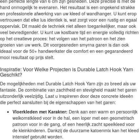
een perfecte lengte van 6 cm zijn gesneden. Deze precisie is met de
hand onmogelijk te evenaren. Het resultaat is een ongekend strakke
en professionele afwerking van uw kleed of wandhanger. U kunt erop
vertrouwen dat elke lus identiek is, wat zorgt voor een rustig en egaal
oppervlak. Dit maakt de techniek niet alleen toegankelijker, maar ook
veel bevredigender. U kunt uw kostbare tijd en energie volledig richten
op het creatieve proces: het volgen van het patroon en het zien
groeien van uw werk. Dit voorgesneden smyrna garen is dan ook
ideaal voor de 50+ handwerkster die comfort en een gegarandeerd
mooi resultaat op prijs stelt.
Inspiratie: Voor Welke Projecten is Durable Latch Hook Yarn
Geschikt?
De mogelijkheden met Durable Latch Hook Yarn zijn zo breed als uw
fantasie. De combinatie van zachtheid en stevigheid maakt het garen
uitzonderlijk veelzijdig. Laat u inspireren door deze concrete ideeën
die perfect aansluiten bij de eigenschappen van het garen:
Vloerkleden met Karakter:
Denk aan een warm en persoonlijk
welkomstkleed voor in de hal, een loper met een geometrisch
patroon voor in de gang, of een heerlijk zacht speelkleed voor
de kleinkinderen. Dankzij de duurzame katoenmix kan het kleed
intensief gebruikt worden.