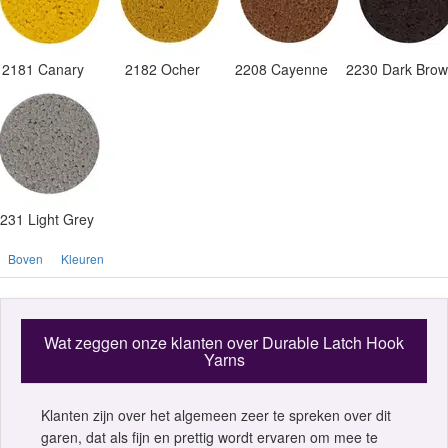
2181 Canary
2182 Ocher
2208 Cayenne
2230 Dark Bro
231 Light Grey
Boven
Kleuren
Wat zeggen onze klanten over Durable Latch Hook
Yarns
Klanten zijn over het algemeen zeer te spreken over dit
garen, dat als fijn en prettig wordt ervaren om mee te