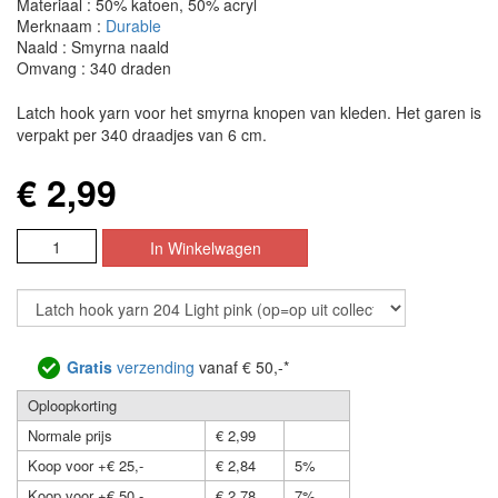
Materiaal : 50% katoen, 50% acryl
Merknaam :
Durable
Naald : Smyrna naald
Omvang : 340 draden
Latch hook yarn voor het smyrna knopen van kleden. Het garen is
verpakt per 340 draadjes van 6 cm.
€ 2,99
Gratis
verzending
vanaf € 50,-*
Oploopkorting
Normale prijs
€ 2,99
Koop voor +€ 25,-
€ 2,84
5%
Koop voor +€ 50,-
€ 2,78
7%