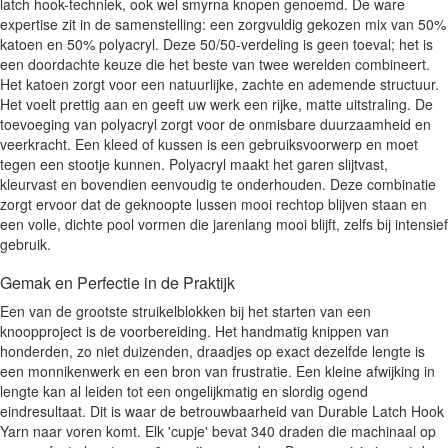
latch hook-techniek, ook wel smyrna knopen genoemd. De ware
expertise zit in de samenstelling: een zorgvuldig gekozen mix van 50%
katoen en 50% polyacryl. Deze 50/50-verdeling is geen toeval; het is
een doordachte keuze die het beste van twee werelden combineert.
Het katoen zorgt voor een natuurlijke, zachte en ademende structuur.
Het voelt prettig aan en geeft uw werk een rijke, matte uitstraling. De
toevoeging van polyacryl zorgt voor de onmisbare duurzaamheid en
veerkracht. Een kleed of kussen is een gebruiksvoorwerp en moet
tegen een stootje kunnen. Polyacryl maakt het garen slijtvast,
kleurvast en bovendien eenvoudig te onderhouden. Deze combinatie
zorgt ervoor dat de geknoopte lussen mooi rechtop blijven staan en
een volle, dichte pool vormen die jarenlang mooi blijft, zelfs bij intensief
gebruik.
Gemak en Perfectie in de Praktijk
Een van de grootste struikelblokken bij het starten van een
knoopproject is de voorbereiding. Het handmatig knippen van
honderden, zo niet duizenden, draadjes op exact dezelfde lengte is
een monnikenwerk en een bron van frustratie. Een kleine afwijking in
lengte kan al leiden tot een ongelijkmatig en slordig ogend
eindresultaat. Dit is waar de betrouwbaarheid van Durable Latch Hook
Yarn naar voren komt. Elk 'cupje' bevat 340 draden die machinaal op