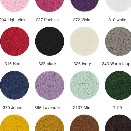
204 Light pink
237 Fuchsia
272 Violet
310 white
316 Red
325 black
326 Ivory
343 Warm tau
370 Jeans
396 Lavender
2137 Mint
2150