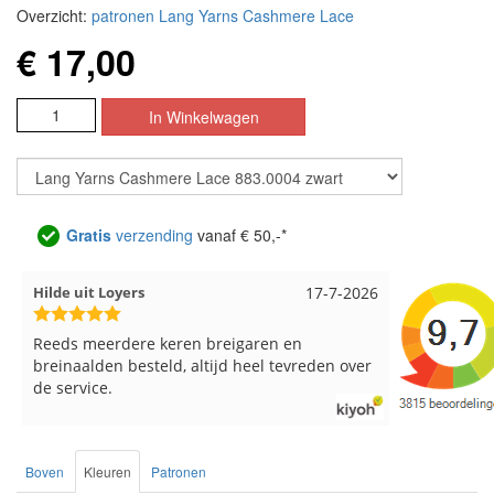
Overzicht:
patronen Lang Yarns Cashmere Lace
€ 17,00
Gratis
verzending
vanaf € 50,-*
Hilde uit Loyers
17-7-2026
Loes uit 
Reeds meerdere keren breigaren en
Snelle leve
breinaalden besteld, altijd heel tevreden over
de service.
Boven
Kleuren
Patronen