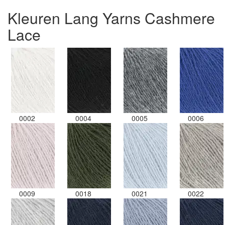
Kleuren Lang Yarns Cashmere
Lace
0002
0004
0005
0006
0009
0018
0021
0022