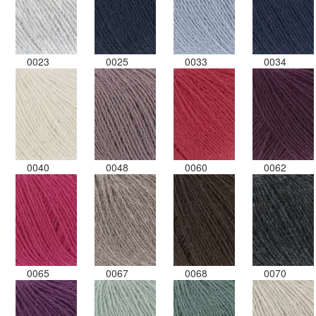
0023
0025
0033
0034
0040
0048
0060
0062
0065
0067
0068
0070