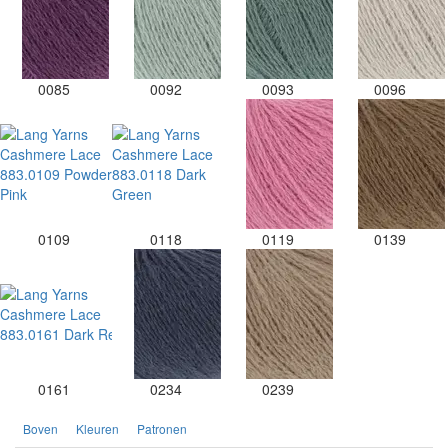
0085
0092
0093
0096
0109
0118
0119
0139
0161
0234
0239
Boven
Kleuren
Patronen