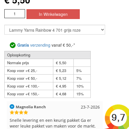
Gratis
verzending
vanaf € 50,-*
Oploopkorting
Normale prijs
€ 5,50
Koop voor +€ 25,-
€ 5,23
5%
Koop voor +€ 50,-
€ 5,12
7%
Koop voor +€ 100,-
€ 4,95
10%
Koop voor +€ 150,-
€ 4,68
15%
Magnolia Ranch
23-7-2026
Hilde uit L
Snelle levering en een keurig pakket Ga er
Reeds meer
weer leuke pakket van maken voor de markt.
breinaalden