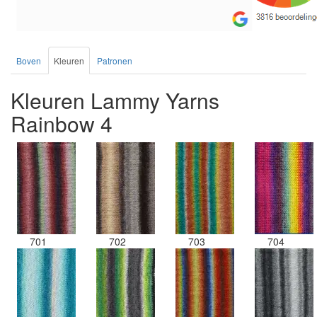
de service.
Boven
Kleuren
Patronen
Kleuren Lammy Yarns
Rainbow 4
701
702
703
704