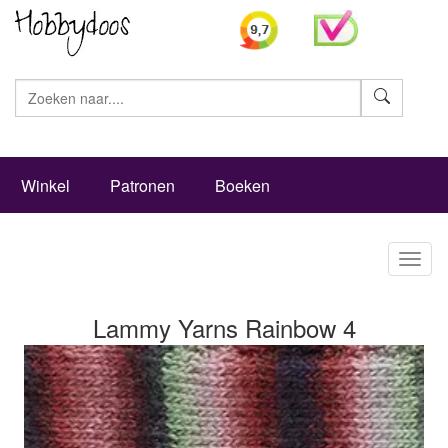
Zoeke
Winkel
Patronen
Boeken
Toggl
naviga
Lammy Yarns Rainbow 4