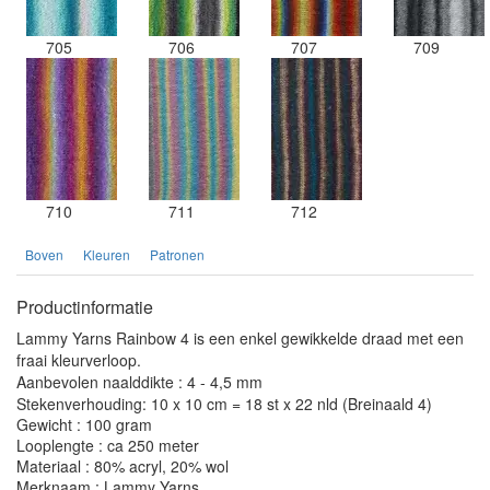
705
706
707
709
710
711
712
Boven
Kleuren
Patronen
Productinformatie
Lammy Yarns Rainbow 4 is een enkel gewikkelde draad met een
fraai kleurverloop.
Aanbevolen naalddikte : 4 - 4,5 mm
Stekenverhouding: 10 x 10 cm = 18 st x 22 nld (Breinaald 4)
Gewicht : 100 gram
Looplengte : ca 250 meter
Materiaal : 80% acryl, 20% wol
Merknaam : Lammy Yarns