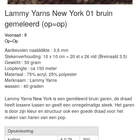
Lammy Yarns New York 01 bruin
gemeleerd (op=op)
Voorraad : 8
Op=Op
Aanbevolen naalddikte : 3,5 mm
Stekenverhouding: 10 x 10 cm = 20 st x 26 nld (Breinaald 3,5)
Gewicht : 50 gram
Looplengte : ca 150 meter
Materiaal : 75% acryl, 25% polyester
Merknaam : Lammy Yarns
wassen : 40 graden
Lammy Yarns New York is een gemêleerd bruin garen, de draad
heeft lossere lussen en geeft een onregelmatige steek. Het garen
is door zijn kleur en structuur ook een goede draad voor het
maken van haren van een pop.
Opruimkorting
korting
€ 0,79
20%