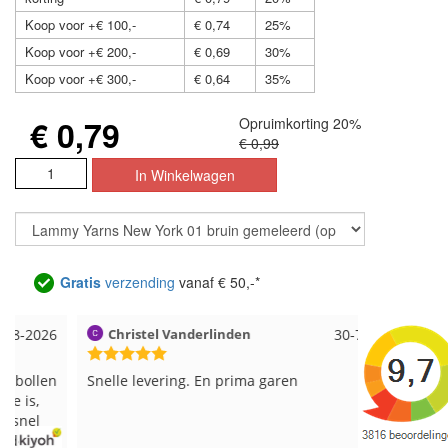
Koop voor +€ 100,-
€ 0,74
25%
Koop voor +€ 200,-
€ 0,69
30%
Koop voor +€ 300,-
€ 0,64
35%
€ 0,79
Opruimkorting 20%
€ 0,99
Gratis
verzending
vanaf € 50,-*
Christel Vanderlinden
30-7-2026
Magnoli
Snelle levering. En prima garen
Snelle leve
weer leuke