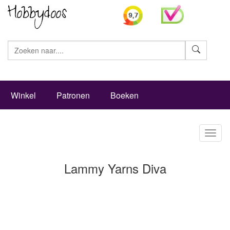
Zoeke
Winkel
Patronen
Boeken
Toggl
naviga
Lammy Yarns Diva