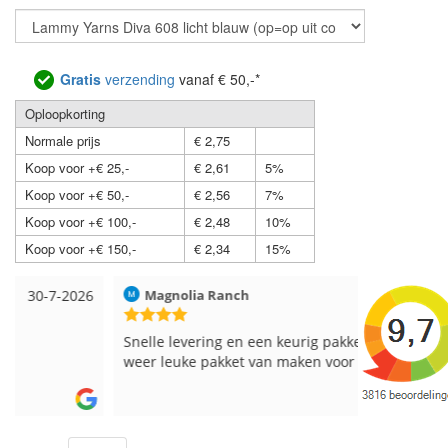
Gratis
verzending
vanaf € 50,-*
Oploopkorting
Normale prijs
€ 2,75
Koop voor +€ 25,-
€ 2,61
5%
Koop voor +€ 50,-
€ 2,56
7%
Koop voor +€ 100,-
€ 2,48
10%
Koop voor +€ 150,-
€ 2,34
15%
Magnolia Ranch
23-7-2026
Hilde uit L
Snelle levering en een keurig pakket Ga er
Reeds meer
weer leuke pakket van maken voor de markt.
breinaalden
de service.