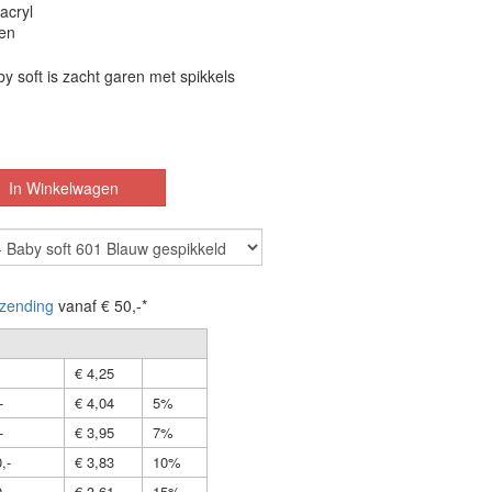
acryl
en
 soft is zacht garen met spikkels
zending
vanaf € 50,-*
€ 4,25
-
€ 4,04
5%
-
€ 3,95
7%
,-
€ 3,83
10%
,-
€ 3,61
15%