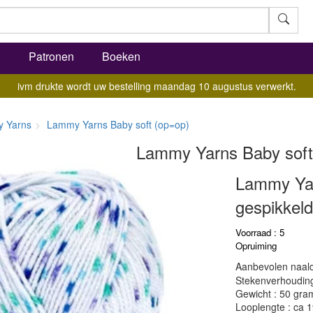
l
Patronen
Boeken
ivm drukte wordt uw bestelling maandag 10 augustus verwerkt.
 Yarns
Lammy Yarns Baby soft (op=op)
Lammy Yarns Baby soft
Lammy Yar
gespikkeld 
Voorraad : 5
Opruiming
Aanbevolen naald
Stekenverhouding:
Gewicht : 50 gra
Looplengte : ca 