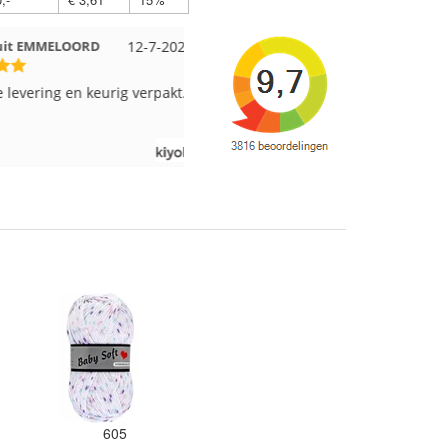
 EMMELOORD
12-7-2026
Nell uit Beuningen
12-7-2026
vering en keurig verpakt.
Goed verpakt en snelgeleverd
605