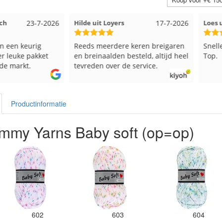
23-7-2026
Hilde uit Loyers
17-7-2026
Loes uit
en keurig
Reeds meerdere keren breigaren
Snelle le
euke pakket
en breinaalden besteld, altijd heel
Top.
markt.
tevreden over de service.
Productinformatie
mmy Yarns Baby soft (op=op)
602
603
604