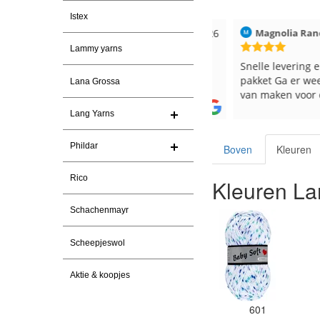
Istex
026
Christel Vanderlinden
30-7-2026
Magnolia Ranch
Lammy yarns
Snelle levering. En prima garen
Snelle levering en e
pakket Ga er weer l
Lana Grossa
van maken voor de 
les
Lang Yarns
e
Phildar
Boven
Kleuren
Rico
Kleuren La
Schachenmayr
Scheepjeswol
Aktie & koopjes
601