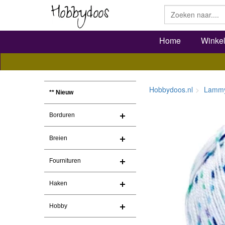
Home
Winke
Hobbydoos.nl
Lammy
** Nieuw
Borduren
Breien
Fournituren
Haken
Hobby