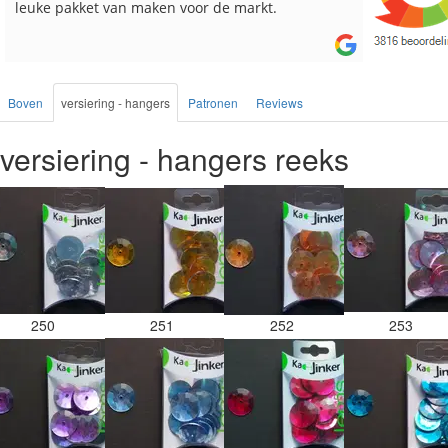
leuke pakket van maken voor de markt.
besteld, a
Boven
versiering - hangers
Patronen
Reviews
versiering - hangers reeks
250
251
252
253