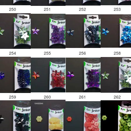
250
251
252
253
254
255
256
258
259
260
261
262