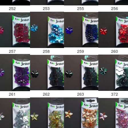
252
253
255
256
257
258
259
260
261
262
263
372