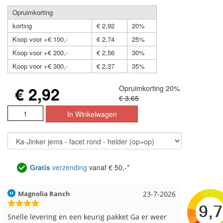
Opruimkorting
korting
€ 2,92
20%
Koop voor +€ 100,-
€ 2,74
25%
Koop voor +€ 200,-
€ 2,56
30%
Koop voor +€ 300,-
€ 2,37
35%
€ 2,92
Opruimkorting 20%
€ 3,65
Gratis
verzending
vanaf € 50,-*
Magnolia Ranch
23-7-2026
Hilde uit 
Snelle levering en een keurig pakket Ga er weer
Reeds me