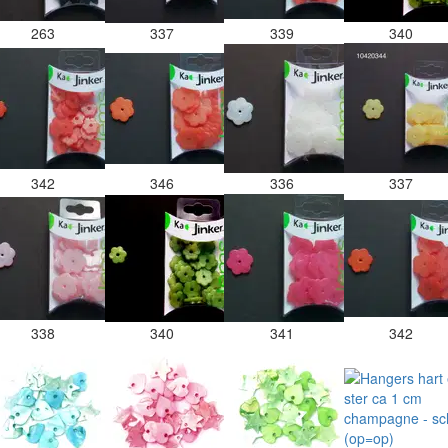
263
337
339
340
342
346
336
337
338
340
341
342