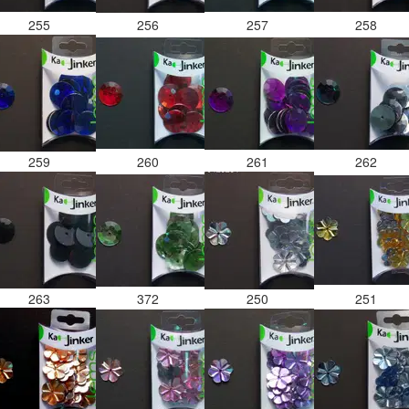
255
256
257
258
259
260
261
262
263
372
250
251