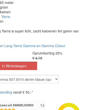
165 meter
 gram
 katoen
 Yarns
en
rns is super licht, zacht katoenen lint garen van
nen Lang Yarns Gamma en Gamma Colour
Opruimkorting 25%
€ 4,75
zending
vanaf € 50,-*
 EMMELOORD
12-7-2026
Nell uit Beuningen
12-7-2026