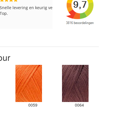
vering en keurig verpakt.
Goed verpakt en snelgeleverd
our
0059
0064