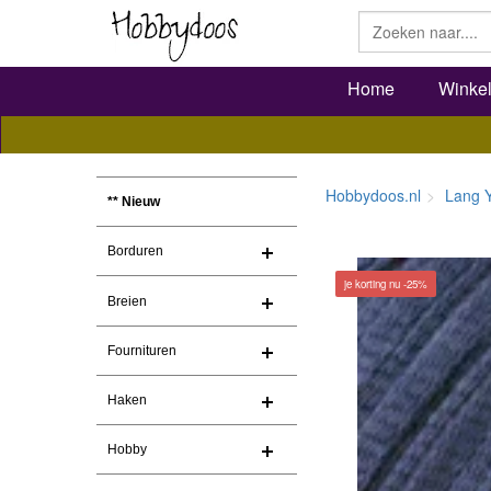
Home
Winke
Hobbydoos.nl
Lang 
** Nieuw
Borduren
je korting nu -25%
Breien
Fournituren
Haken
Hobby