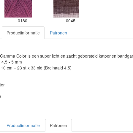
0180
0045
Productinformatie
Patronen
amma Color is een super licht en zacht geborsteld katoenen bandga
: 4,5 - 5 mm
10 cm = 23 st x 33 nld (Breinaald 4,5)
ter
n
s
Productinformatie
Patronen