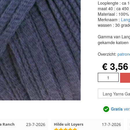
Looplengte : ca 
maat 40 : ca 450
Materiaal : 100%
Merknaam :
Lang
wassen : 30 grad
Gamma van Lang Ya
gekamde katoen
Overzicht:
patro
€ 3,56
Gratis
ver
23-7-2026
Hilde uit Loyers
17-7-2026
Loes uit