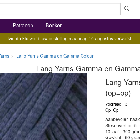
l
Patronen
Boeken
ivm drukte wordt uw bestelling maandag 10 augustus verwerkt.
Yarns
Lang Yarns Gamma en Gamma Colour
Lang Yarns Gamma en Gamma
Lang Yarn
(op=op)
Voorraad : 3
Op=Op
Aanbevolen naald
Stekenverhouding:
10 jaar : 300 gra
Gewicht : 50 gra