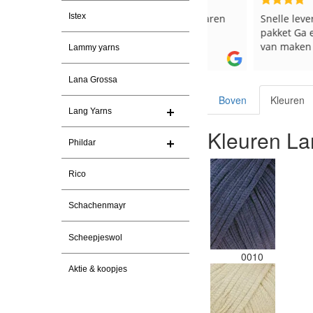
Istex
Snelle levering. En prima garen
Snelle levering en e
pakket Ga er weer l
van maken voor de 
Lammy yarns
les
e
Lana Grossa
Boven
Kleuren
Lang Yarns
Kleuren L
Phildar
Rico
Schachenmayr
Scheepjeswol
0010
Aktie & koopjes