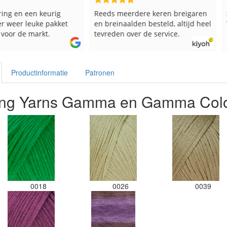
en keurig
Reeds meerdere keren breigaren
Snelle le
euke pakket
en breinaalden besteld, altijd heel
Top.
markt.
tevreden over de service.
Productinformatie
Patronen
ang Yarns Gamma en Gamma Col
0018
0026
0039