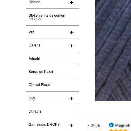
Naaien
Stoffen en te bewerken
artikelen
Vilt
Garens
Adriafil
Borgo de Pazzi
Cheval Blanc
DMC
Durable
026
Christel Vanderlinden
30-7-2026
Magnolia Ranch
Garnstudio DROPS