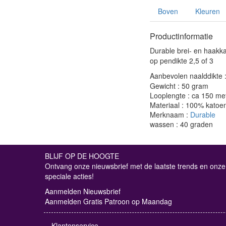
Boven
Kleuren
Productinformatie
Durable brei- en haakk
op pendikte 2,5 of 3
Aanbevolen naalddikte 
Gewicht : 50 gram
Looplengte : ca 150 me
Materiaal : 100% katoe
Merknaam :
Durable
wassen : 40 graden
BLIJF OP DE HOOGTE
Ontvang onze nieuwsbrief met de laatste trends en onze
speciale acties!
Aanmelden Nieuwsbrief
Aanmelden Gratis Patroon op Maandag
Klantenservice