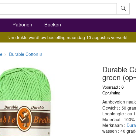
l
Patronen
Boeken
ivm drukte wordt uw bestelling maandag 10 augustus verwerkt.
le
Durable Cotton 8
Durable Co
groen (op=o
Voorraad : 6
Opruiming
Aanbevolen naald
Gewicht : 50 gra
Looplengte : ca 
Materiaal : 100%
Merknaam :
Dura
wassen : 40 grad