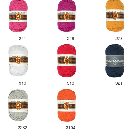
241
248
273
310
318
321
2232
3104