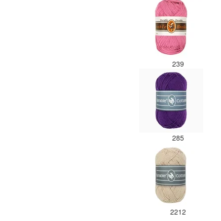
239
285
2212