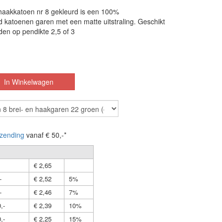
 haakkatoen nr 8 gekleurd is een 100%
 katoenen garen met een matte uitstraling. Geschikt
den op pendikte 2,5 of 3
zending
vanaf € 50,-*
€ 2,65
-
€ 2,52
5%
-
€ 2,46
7%
,-
€ 2,39
10%
,-
€ 2,25
15%