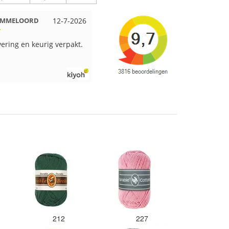
 EMMELOORD
12-7-2026
Nell uit Beuningen
12-7-2026
vering en keurig verpakt.
Goed verpakt en snelgeleverd
212
227