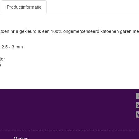
Productinformatie
atoen nr 8 gekleurd is een 100% ongemerceriseerd katoenen garen met 
: 2,5 - 3 mm
ter
n
Merken