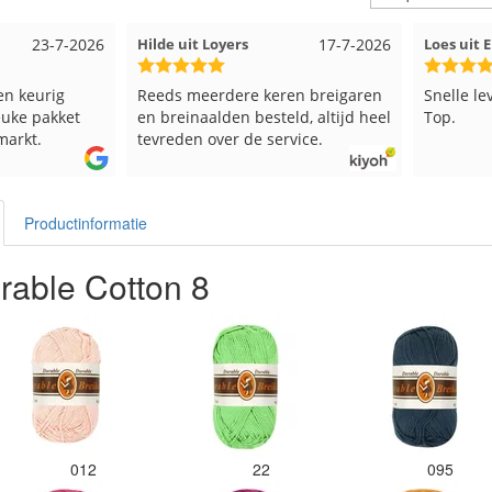
23-7-2026
Hilde uit Loyers
17-7-2026
Loes uit
en keurig
Reeds meerdere keren breigaren
Snelle le
euke pakket
en breinaalden besteld, altijd heel
Top.
markt.
tevreden over de service.
Productinformatie
rable Cotton 8
012
22
095