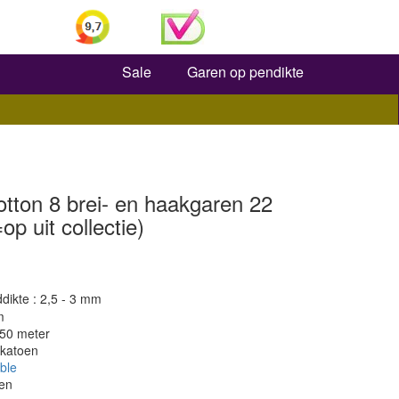
Zoeken
Sale
Garen op pendikte
tton 8 brei- en haakgaren 22
p uit collectie)
dikte : 2,5 - 3 mm
m
150 meter
 katoen
ble
en