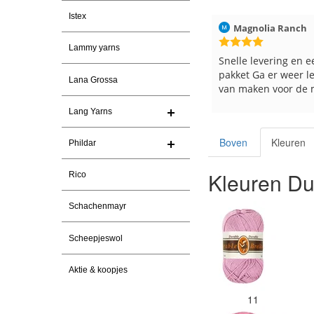
Istex
026
Christel Vanderlinden
30-7-2026
Magnolia Ranch
Lammy yarns
Snelle levering. En prima garen
Snelle levering en e
pakket Ga er weer l
Lana Grossa
van maken voor de 
les
Lang Yarns
e
Boven
Kleuren
Phildar
Kleuren Du
Rico
Schachenmayr
Scheepjeswol
Aktie & koopjes
11