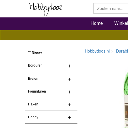
Home
Winke
Hobbydoos.nl
Durab
** Nieuw
Borduren
Breien
Fournituren
Haken
Hobby