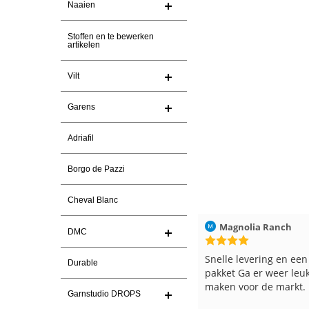
Naaien
Stoffen en te bewerken
artikelen
Vilt
Garens
Adriafil
Borgo de Pazzi
Cheval Blanc
Christel Vanderlinden
30-7-2026
Magnolia Ranch
DMC
Snelle levering. En prima garen
Snelle levering en een
Durable
pakket Ga er weer leu
maken voor de markt.
Garnstudio DROPS