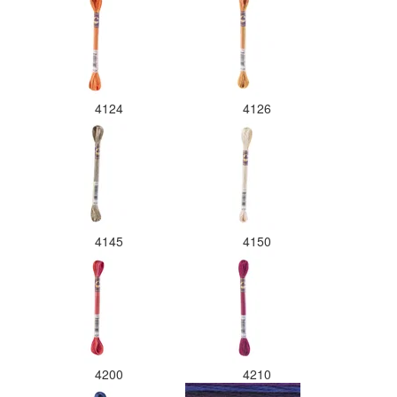
4124
4126
4145
4150
4200
4210