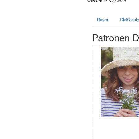
wassen : 95 graden
Boven
DMC colou
Patronen 