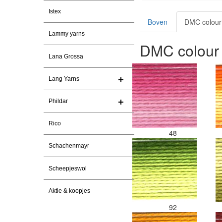
Istex
Boven
DMC colour 
Lammy yarns
DMC colour 
Lana Grossa
Lang Yarns
Phildar
Rico
48
Schachenmayr
Scheepjeswol
Aktie & koopjes
92