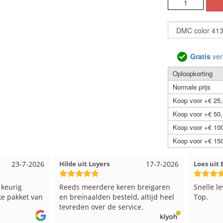
Gratis
ver
Oploopkorting
Normale prijs
Koop voor +€ 25,
Koop voor +€ 50,
Koop voor +€ 100
Koop voor +€ 150
23-7-2026
Hilde uit Loyers
17-7-2026
Loes ui
 keurig
Reeds meerdere keren breigaren
Snelle l
ke pakket van
en breinaalden besteld, altijd heel
Top.
tevreden over de service.