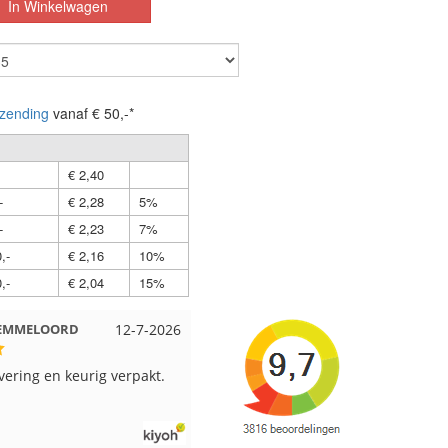
zending
vanaf € 50,-*
€ 2,40
-
€ 2,28
5%
-
€ 2,23
7%
,-
€ 2,16
10%
,-
€ 2,04
15%
t EMMELOORD
12-7-2026
Nell uit Beuningen
12-7-202
evering en keurig verpakt.
Goed verpakt en snelgeleverd