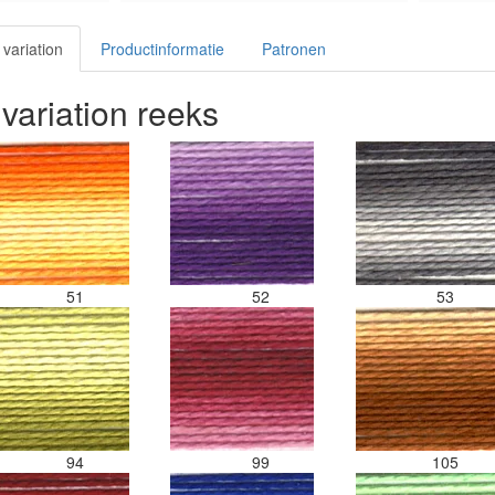
variation
Productinformatie
Patronen
variation reeks
51
52
53
94
99
105