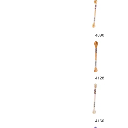
4090
4128
4160