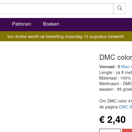
l
Patronen
Boeken
ivm drukte wordt uw bestelling maandag 10 augustus verwerkt.
DMC color
Voorraad : 6
Meer 
Lengte : ca 8 met
Materiaal : 100%
Merknaam : DM
wassen : 95 grad
Om DMC color 413
de pagina
DMC Bo
€ 2,40