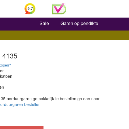
Zoeken
Sale
Garen op pendikte
 4135
kopen?
er
 katoen
C
en
5 borduurgaren gemakkelijk te bestellen ga dan naar
rduurgaren bestellen