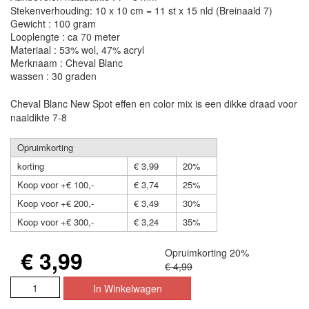
Stekenverhouding: 10 x 10 cm = 11 st x 15 nld (Breinaald 7)
Gewicht : 100 gram
Looplengte : ca 70 meter
Materiaal : 53% wol, 47% acryl
Merknaam : Cheval Blanc
wassen : 30 graden
Cheval Blanc New Spot effen en color mix is een dikke draad voor
naaldikte 7-8
Opruimkorting
korting
€ 3,99
20%
Koop voor +€ 100,-
€ 3,74
25%
Koop voor +€ 200,-
€ 3,49
30%
Koop voor +€ 300,-
€ 3,24
35%
€ 3,99
Opruimkorting 20%
€ 4,99