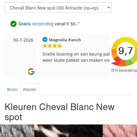
Gratis
verzending
vanaf € 50,-*
Magnolia Ranch
23-7-2026
Hilde uit L
Snelle levering en een keurig pakket Ga er
Reeds meer
weer leuke pakket van maken voor de markt.
breinaalden
de service.
Boven
Kleuren
Kleuren Cheval Blanc New
spot