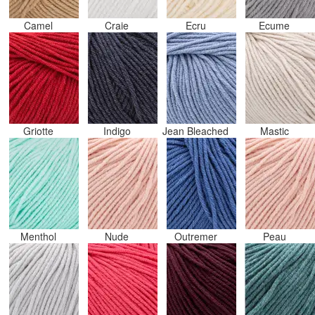
Camel
Craie
Ecru
Ecume
Griotte
Indigo
Jean Bleached
Mastic
Menthol
Nude
Outremer
Peau