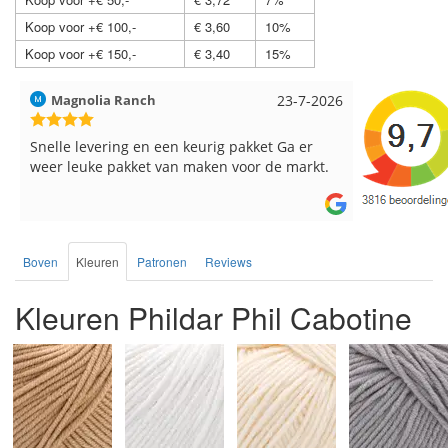
Koop voor +€ 100,-
€ 3,60
10%
Koop voor +€ 150,-
€ 3,40
15%
Hilde uit Loyers
17-7-2026
Loes uit 
Reeds meerdere keren breigaren en
Snelle leve
breinaalden besteld, altijd heel tevreden over
de service.
Boven
Kleuren
Patronen
Reviews
Kleuren Phildar Phil Cabotine