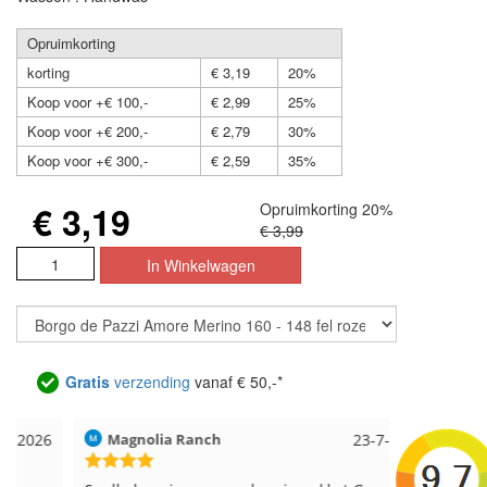
Opruimkorting
korting
€ 3,19
20%
Koop voor +€ 100,-
€ 2,99
25%
Koop voor +€ 200,-
€ 2,79
30%
Koop voor +€ 300,-
€ 2,59
35%
€ 3,19
Opruimkorting 20%
€ 3,99
Gratis
verzending
vanaf € 50,-*
Magnolia Ranch
23-7-2026
Hilde uit L