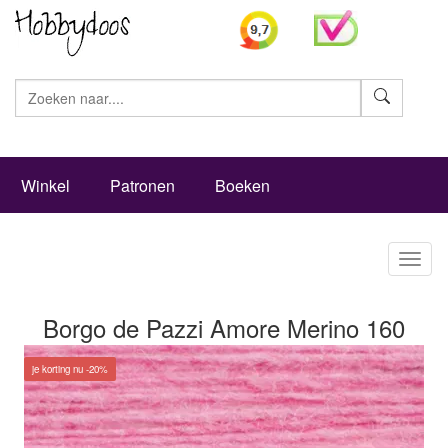
Zoeke
Winkel
Patronen
Boeken
Toggl
naviga
Borgo de Pazzi Amore Merino 160
je korting nu -20%