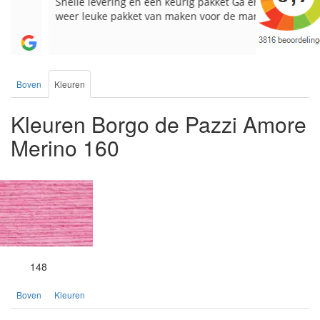
Snelle levering en een keurig pakket Ga er
Reeds meer
weer leuke pakket van maken voor de markt.
breinaalden
de service.
Boven
Kleuren
Kleuren Borgo de Pazzi Amore
Merino 160
148
Boven
Kleuren