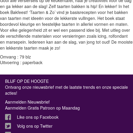
Gooi alle versiersels op de keukentafel, haal je creativiteit voor de dag
en ga lekker aan de slag! Zelf taarten bakken is hip! En lekker! In het
boek Bakfeest! ‘Taarten & Zo’ vind je basisrecepten voor het bakken
van taarten met ideeën voor de lekkerste vullingen. Het boek staat
boordevol kleurige en feestelijke taarten in allerlei vormen en maten.
Voor elke gelegenheid zit er wel een passend idee bij. Met uitleg over
de verschillende materialen voor versieringen zoals icing, rolfondant
en marsepein. Iedereen kan aan de slag, van jong tot oud! De mooiste
en lekkerste taarten maak je zo!
Omvang : 79 blz
Uitvoering : paperback
BLIJF OP DE HOOGTE
Ontvang onze nieuwsbrief met de laatste trends en onze speciale
acties!
Aanmelden Nieuwsbrief
Aanmelden Gratis Patroon op Maandag
Like ons op Facebook
Volg ons op Twitter