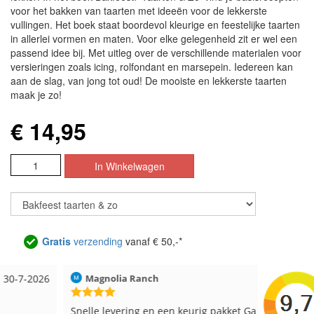
voor het bakken van taarten met ideeën voor de lekkerste
vullingen. Het boek staat boordevol kleurige en feestelijke taarten
in allerlei vormen en maten. Voor elke gelegenheid zit er wel een
passend idee bij. Met uitleg over de verschillende materialen voor
versieringen zoals icing, rolfondant en marsepein. Iedereen kan
aan de slag, van jong tot oud! De mooiste en lekkerste taarten
maak je zo!
€ 14,95
Gratis
verzending
vanaf € 50,-*
Magnolia Ranch
23-7-2026
Hilde uit 
Snelle levering en een keurig pakket Ga er weer
Reeds me