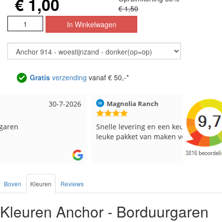
€ 1,00
€ 1,50
Gratis
verzending
vanaf € 50,-*
6
Magnolia Ranch
23-7-2026
Hilde u
Snelle levering en een keurig pakket Ga er weer
Reeds 
leuke pakket van maken voor de markt.
besteld
Boven
Kleuren
Reviews
Kleuren Anchor - Borduurgaren