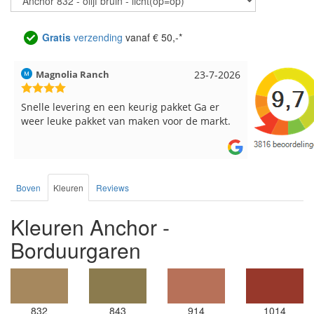
Gratis
verzending
vanaf € 50,-*
Magnolia Ranch
23-7-2026
Hilde uit L
Snelle levering en een keurig pakket Ga er
Reeds meer
weer leuke pakket van maken voor de markt.
breinaalden
de service.
Boven
Kleuren
Reviews
Kleuren Anchor -
Borduurgaren
832
843
914
1014