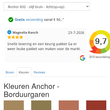
Gratis
verzending
vanaf € 50,-*
Magnolia Ranch
23-7-2026
Hilde uit L
Snelle levering en een keurig pakket Ga er
Reeds meer
weer leuke pakket van maken voor de markt.
breinaalden
de service.
Boven
Kleuren
Reviews
Kleuren Anchor -
Borduurgaren