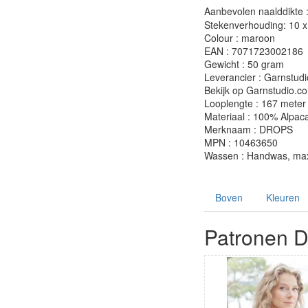
Aanbevolen naalddikte 
Stekenverhouding: 10 x 
Colour : maroon
EAN : 7071723002186
Gewicht : 50 gram
Leverancier : Garnstudi
Bekijk op Garnstudio.c
Looplengte : 167 meter
Materiaal : 100% Alpac
Merknaam : DROPS
MPN : 10463650
Wassen : Handwas, max 
Boven
Kleuren
Patronen D