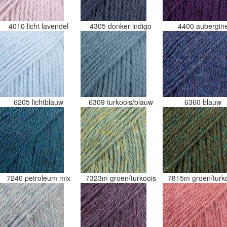
4010 licht lavendel
4305 donker indigo
4400 aubergin
6205 lichtblauw
6309 turkoois/blauw
6360 blauw
7240 petroleum mix
7323m groen/turkoois
7815m groen/turk