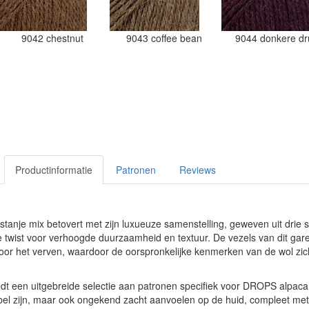
9042 chestnut
9043 coffee bean
9044 donkere dr
Productinformatie
Patronen
Reviews
nje mix betovert met zijn luxueuze samenstelling, geweven uit drie s
le twist voor verhoogde duurzaamheid en textuur. De vezels van dit garen
r het verven, waardoor de oorspronkelijke kenmerken van de wol zicht
t een uitgebreide selectie aan patronen specifiek voor DROPS alpaca,
abel zijn, maar ook ongekend zacht aanvoelen op de huid, compleet met 