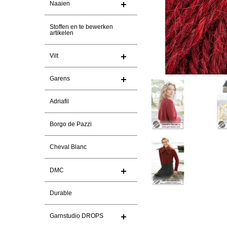
Naaien
Stoffen en te bewerken
artikelen
Vilt
Garens
Adriafil
Borgo de Pazzi
Cheval Blanc
DMC
Durable
Garnstudio DROPS