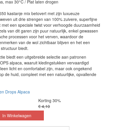
, max 30°C / Plat laten drogen
0 kastanje mix betovert met zijn luxueuze
weven uit drie strengen van 100% zuivere, superfijne
kt met een speciale twist voor verhoogde duurzaamheid
zels van dit garen zijn puur natuurlijk, enkel gewassen
ische processen voor het verven, waardoor de
enmerken van de wol zichtbaar blijven en het een
structuur biedt.
ie biedt een uitgebreide selectie aan patronen
ROPS alpaca, waaruit kledingstukken vervaardigd
lleen licht en comfortabel zijn, maar ook ongekend
p de huid, compleet met een natuurlijke, opvallende
en Drops Alpaca
Korting 30%
€ 4,10