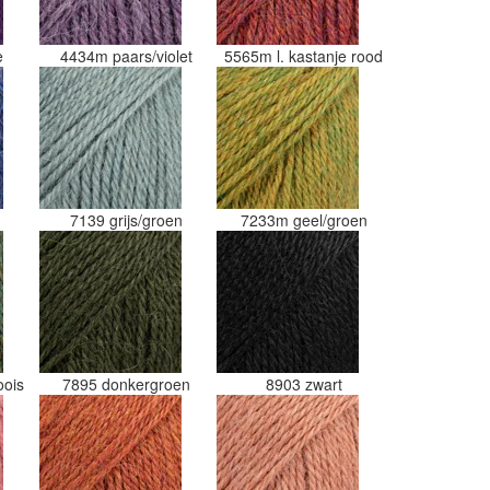
e
4434m paars/violet
5565m l. kastanje rood
7139 grijs/groen
7233m geel/groen
oois
7895 donkergroen
8903 zwart