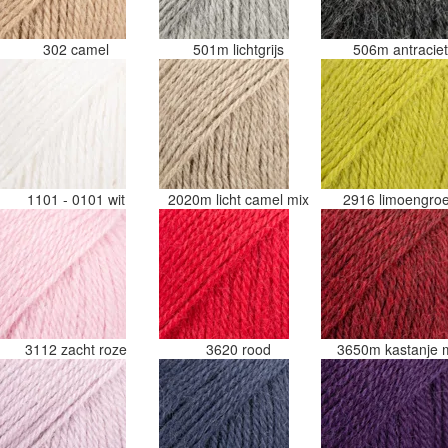
302 camel
501m lichtgrijs
506m antracie
1101 - 0101 wit
2020m licht camel mix
2916 limoengro
3112 zacht roze
3620 rood
3650m kastanje 