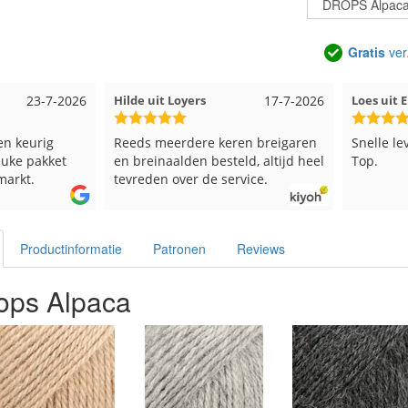
Gratis
ver
e uit Loyers
17-7-2026
Loes uit EMMELOORD
12-7-2
ds meerdere keren breigaren
Snelle levering en keurig verpak
breinaalden besteld, altijd heel
Top.
reden over de service.
Productinformatie
Patronen
Reviews
ops Alpaca