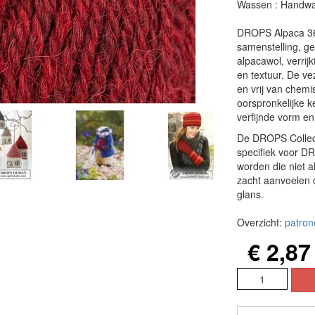
Wassen : Handwas
DROPS Alpaca 365
samenstelling, ge
alpacawol, verrij
en textuur. De ve
en vrij van chem
oorspronkelijke k
verfijnde vorm en 
De DROPS Collect
specifiek voor D
worden die niet a
zacht aanvoelen o
glans.
Overzicht:
patron
€ 2,87