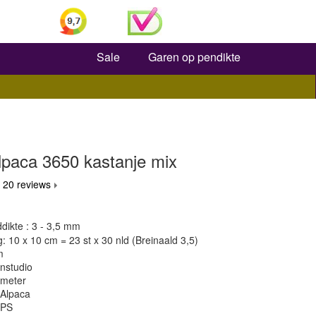
Zoeken
Sale
Garen op pendikte
aca 3650 kastanje mix
 20 reviews
dikte : 3 - 3,5 mm
 10 x 10 cm = 23 st x 30 nld (Breinaald 3,5)
m
nstudio
 meter
 Alpaca
OPS