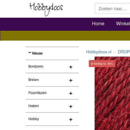
Home
Winke
Hobbydoos.nl
DROP
** Nieuw
je korting nu -30%
Borduren
Breien
Fournituren
Haken
Hobby