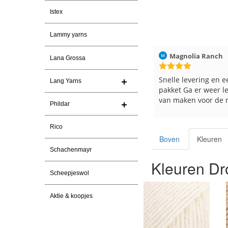
Istex
Lammy yarns
nderlinden
30-7-2026
Magnolia Ranch
23-7-2026
Hild
Lana Grossa
g. En prima garen
Snelle levering en een keurig
Ree
Lang Yarns
pakket Ga er weer leuke pakket
en 
van maken voor de markt.
tev
Phildar
Rico
Boven
Kleuren
Schachenmayr
Kleuren Dr
Scheepjeswol
Aktie & koopjes