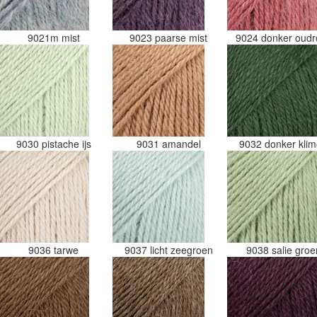
9021m mist
9023 paarse mist
9024 donker oud
9030 pistache ijs
9031 amandel
9032 donker kli
9036 tarwe
9037 licht zeegroen
9038 salie gro