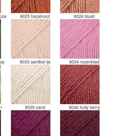
roze
9025 hazelnoot
9026 blush
mop
9033 aardbei ijs
9034 rozenblad
en
9039 zand
9040 holly berry