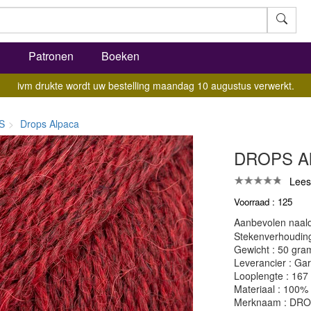
l
Patronen
Boeken
ivm drukte wordt uw bestelling maandag 10 augustus verwerkt.
S
Drops Alpaca
DROPS Alp
Lees
Voorraad : 125
Aanbevolen naald
Stekenverhouding:
Gewicht : 50 gra
Leverancier : Gar
Looplengte : 167
Materiaal : 100%
Merknaam : DR