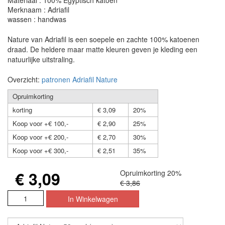
Materiaal : 100% Egyptisch katoen
Merknaam : Adriafil
wassen : handwas
Nature van Adriafil is een soepele en zachte 100% katoenen
draad. De heldere maar matte kleuren geven je kleding een
natuurlijke uitstraling.
Overzicht:
patronen Adriafil Nature
Opruimkorting
korting
€ 3,09
20%
Koop voor +€ 100,-
€ 2,90
25%
Koop voor +€ 200,-
€ 2,70
30%
Koop voor +€ 300,-
€ 2,51
35%
€ 3,09
Opruimkorting 20%
€ 3,86