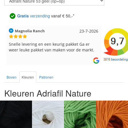
Gratis
verzending
vanaf € 50,-*
Magnolia Ranch
23-7-2026
Hilde uit L
Snelle levering en een keurig pakket Ga er
Reeds meer
weer leuke pakket van maken voor de markt.
breinaalden
de service.
Boven
Kleuren
Patronen
Kleuren Adriafil Nature