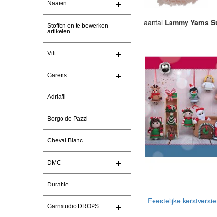
Naaien
aantal
Lammy Yarns S
Stoffen en te bewerken
artikelen
Vilt
Garens
Adriafil
Borgo de Pazzi
Cheval Blanc
DMC
Durable
Feestelijke kerstversie
Garnstudio DROPS