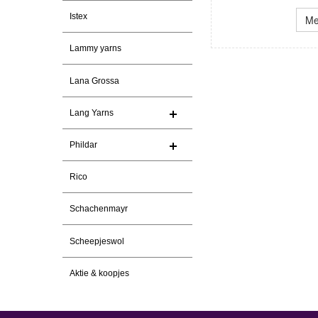
Istex
Me
Lammy yarns
Lana Grossa
Lang Yarns
Phildar
Rico
Schachenmayr
Scheepjeswol
Aktie & koopjes