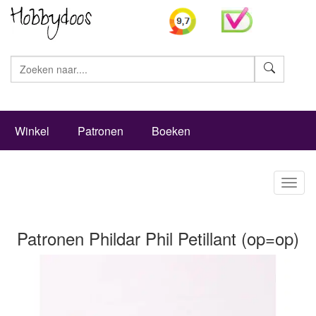
Zoeke
Winkel
Patronen
Boeken
Toggl
naviga
Patronen Phildar Phil Petillant (op=op)