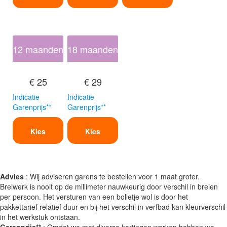
12 maanden
18 maanden
€ 25
€ 29
Indicatie
Indicatie
Garenprijs**
Garenprijs**
Kies
Kies
Advies
: Wij adviseren garens te bestellen voor 1 maat groter.
Breiwerk is nooit op de millimeter nauwkeurig door verschil in breien
per persoon. Het versturen van een bolletje wol is door het
pakkettarief relatief duur en bij het verschil in verfbad kan kleurverschil
in het werkstuk ontstaan.
Garenprijs**
: Omdat we met diverse kortingen werken hebben we