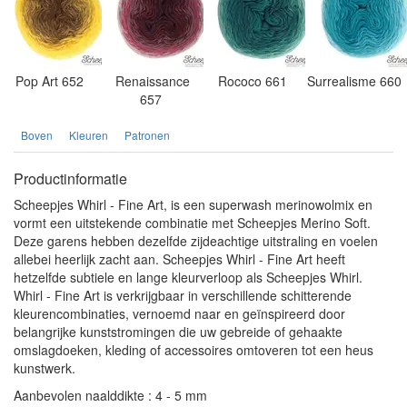
Pop Art 652
Renaissance
Rococo 661
Surrealisme 660
657
Boven
Kleuren
Patronen
Productinformatie
Scheepjes Whirl - Fine Art, is een superwash merinowolmix en
vormt een uitstekende combinatie met Scheepjes Merino Soft.
Deze garens hebben dezelfde zijdeachtige uitstraling en voelen
allebei heerlijk zacht aan. Scheepjes Whirl - Fine Art heeft
hetzelfde subtiele en lange kleurverloop als Scheepjes Whirl.
Whirl - Fine Art is verkrijgbaar in verschillende schitterende
kleurencombinaties, vernoemd naar en geïnspireerd door
belangrijke kunststromingen die uw gebreide of gehaakte
omslagdoeken, kleding of accessoires omtoveren tot een heus
kunstwerk.
Aanbevolen naalddikte : 4 - 5 mm