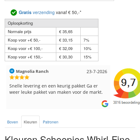
Gratis
verzending
vanaf € 50,-*
Oploopkorting
Normale prijs
€ 35,65
Koop voor +€ 50,-
€ 33,15
7%
Koop voor +€ 100,-
€ 32,09
10%
Koop voor +€ 150,-
€ 30,30
15%
Magnolia Ranch
23-7-2026
Hilde uit L
Snelle levering en een keurig pakket Ga er
Reeds meer
weer leuke pakket van maken voor de markt.
breinaalden
de service.
Boven
Kleuren
Patronen
Kleuren Scheepjes Whirl-Fine