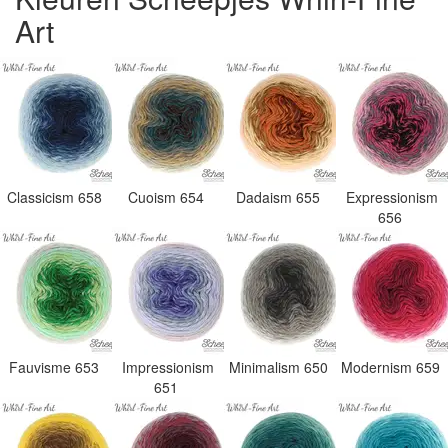
Art
Classicism 658
Cuoism 654
Dadaism 655
Expressionism
656
Fauvisme 653
Impressionism
Minimalism 650
Modernism 659
651