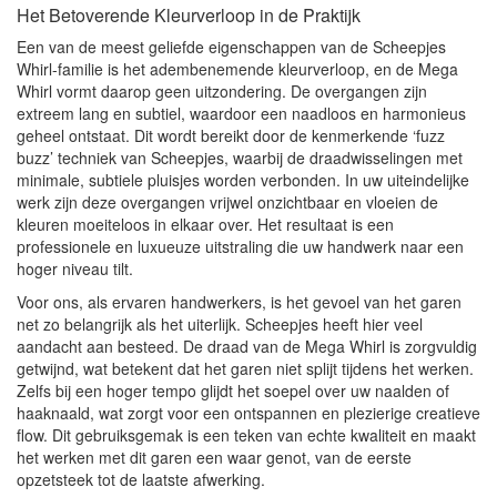
Het Betoverende Kleurverloop in de Praktijk
Een van de meest geliefde eigenschappen van de Scheepjes
Whirl-familie is het adembenemende kleurverloop, en de Mega
Whirl vormt daarop geen uitzondering. De overgangen zijn
extreem lang en subtiel, waardoor een naadloos en harmonieus
geheel ontstaat. Dit wordt bereikt door de kenmerkende ‘fuzz
buzz’ techniek van Scheepjes, waarbij de draadwisselingen met
minimale, subtiele pluisjes worden verbonden. In uw uiteindelijke
werk zijn deze overgangen vrijwel onzichtbaar en vloeien de
kleuren moeiteloos in elkaar over. Het resultaat is een
professionele en luxueuze uitstraling die uw handwerk naar een
hoger niveau tilt.
Voor ons, als ervaren handwerkers, is het gevoel van het garen
net zo belangrijk als het uiterlijk. Scheepjes heeft hier veel
aandacht aan besteed. De draad van de Mega Whirl is zorgvuldig
getwijnd, wat betekent dat het garen niet splijt tijdens het werken.
Zelfs bij een hoger tempo glijdt het soepel over uw naalden of
haaknaald, wat zorgt voor een ontspannen en plezierige creatieve
flow. Dit gebruiksgemak is een teken van echte kwaliteit en maakt
het werken met dit garen een waar genot, van de eerste
opzetsteek tot de laatste afwerking.