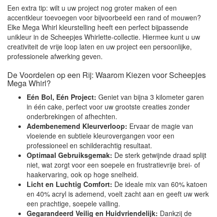
Een extra tip: wilt u uw project nog groter maken of een
accentkleur toevoegen voor bijvoorbeeld een rand of mouwen?
Elke Mega Whirl kleurstelling heeft een perfect bijpassende
unikleur in de Scheepjes Whirlette-collectie. Hiermee kunt u uw
creativiteit de vrije loop laten en uw project een persoonlijke,
professionele afwerking geven.
De Voordelen op een Rij: Waarom Kiezen voor Scheepjes
Mega Whirl?
Eén Bol, Eén Project:
Geniet van bijna 3 kilometer garen
in één cake, perfect voor uw grootste creaties zonder
onderbrekingen of afhechten.
Adembenemend Kleurverloop:
Ervaar de magie van
vloeiende en subtiele kleurovergangen voor een
professioneel en schilderachtig resultaat.
Optimaal Gebruiksgemak:
De sterk getwijnde draad splijt
niet, wat zorgt voor een soepele en frustratievrije brei- of
haakervaring, ook op hoge snelheid.
Licht en Luchtig Comfort:
De ideale mix van 60% katoen
en 40% acryl is ademend, voelt zacht aan en geeft uw werk
een prachtige, soepele valling.
Gegarandeerd Veilig en Huidvriendelijk:
Dankzij de