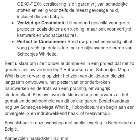
OEKO-TEX® certificering is dit garen vrij van schadelijke
stoffen en veilig voor zelfs de meest gevoelige huid,
inclusief die van baby's.
Veelzijdige Creativiteit:
Uitmuntend geschikt voor grote
projecten zoals dekens en kleding, maar ook voor verfijnd
kantwerk en woonaccessoires.
Perfect te Combineren:
Breid uw project eenvoudig uit of
voeg prachtige details toe met de bijpassende kleuren van
Scheepjes Whirlette.
Bent u klaar om uzelf onder te dompelen in een project dat net zo
groots is als uw verbeelding? Het werken met Scheepjes Mega
Whirl is een ervaring op zich: het zien van de kleuren die zich
langzaam ontvouwen, het plezier van ononderbroken
handwerken en de trots van een prachtig, omvangrijk
eindresultaat. Kies uw favoriete kleurverloop en ervaar zelf het
gemak en de schoonheid van dit unieke garen. Bestel vandaag
nog uw Scheepjes Mega Whirl bij Hobbydoos.nl en begin aan een
onvergetelijk en indrukwekkend haak- of breiavontuur.
Beschikbaar in onze webshop met snelle levering in Nederland en
België.
Aanbevolen naalddikte : 3,5 mm