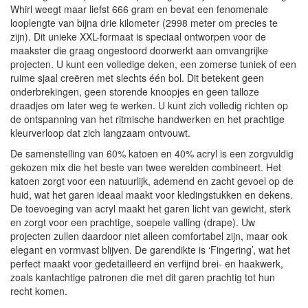
Whirl weegt maar liefst 666 gram en bevat een fenomenale
looplengte van bijna drie kilometer (2998 meter om precies te
zijn). Dit unieke XXL-formaat is speciaal ontworpen voor de
maakster die graag ongestoord doorwerkt aan omvangrijke
projecten. U kunt een volledige deken, een zomerse tuniek of een
ruime sjaal creëren met slechts één bol. Dit betekent geen
onderbrekingen, geen storende knoopjes en geen talloze
draadjes om later weg te werken. U kunt zich volledig richten op
de ontspanning van het ritmische handwerken en het prachtige
kleurverloop dat zich langzaam ontvouwt.
De samenstelling van 60% katoen en 40% acryl is een zorgvuldig
gekozen mix die het beste van twee werelden combineert. Het
katoen zorgt voor een natuurlijk, ademend en zacht gevoel op de
huid, wat het garen ideaal maakt voor kledingstukken en dekens.
De toevoeging van acryl maakt het garen licht van gewicht, sterk
en zorgt voor een prachtige, soepele valling (drape). Uw
projecten zullen daardoor niet alleen comfortabel zijn, maar ook
elegant en vormvast blijven. De garendikte is ‘Fingering’, wat het
perfect maakt voor gedetailleerd en verfijnd brei- en haakwerk,
zoals kantachtige patronen die met dit garen prachtig tot hun
recht komen.