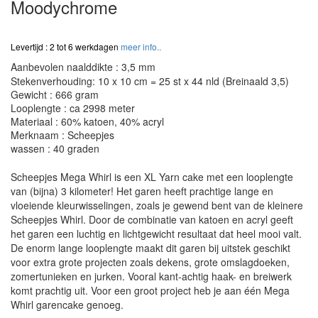
Moodychrome
Levertijd : 2 tot 6 werkdagen
meer info..
Aanbevolen naalddikte : 3,5 mm
Stekenverhouding: 10 x 10 cm = 25 st x 44 nld (Breinaald 3,5)
Gewicht : 666 gram
Looplengte : ca 2998 meter
Materiaal : 60% katoen, 40% acryl
Merknaam : Scheepjes
wassen : 40 graden
Scheepjes Mega Whirl is een XL Yarn cake met een looplengte
van (bijna) 3 kilometer! Het garen heeft prachtige lange en
vloeiende kleurwisselingen, zoals je gewend bent van de kleinere
Scheepjes Whirl. Door de combinatie van katoen en acryl geeft
het garen een luchtig en lichtgewicht resultaat dat heel mooi valt.
De enorm lange looplengte maakt dit garen bij uitstek geschikt
voor extra grote projecten zoals dekens, grote omslagdoeken,
zomertunieken en jurken. Vooral kant-achtig haak- en breiwerk
komt prachtig uit. Voor een groot project heb je aan één Mega
Whirl garencake genoeg.