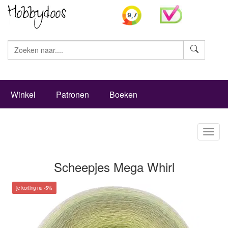
Zoeke
Winkel
Patronen
Boeken
Toggl
naviga
Scheepjes Mega Whirl
je korting nu -5%