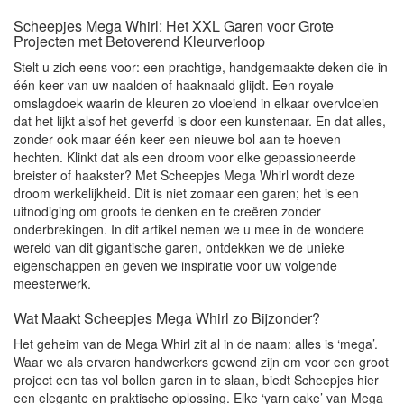
Scheepjes Mega Whirl: Het XXL Garen voor Grote
Projecten met Betoverend Kleurverloop
Stelt u zich eens voor: een prachtige, handgemaakte deken die in
één keer van uw naalden of haaknaald glijdt. Een royale
omslagdoek waarin de kleuren zo vloeiend in elkaar overvloeien
dat het lijkt alsof het geverfd is door een kunstenaar. En dat alles,
zonder ook maar één keer een nieuwe bol aan te hoeven
hechten. Klinkt dat als een droom voor elke gepassioneerde
breister of haakster? Met Scheepjes Mega Whirl wordt deze
droom werkelijkheid. Dit is niet zomaar een garen; het is een
uitnodiging om groots te denken en te creëren zonder
onderbrekingen. In dit artikel nemen we u mee in de wondere
wereld van dit gigantische garen, ontdekken we de unieke
eigenschappen en geven we inspiratie voor uw volgende
meesterwerk.
Wat Maakt Scheepjes Mega Whirl zo Bijzonder?
Het geheim van de Mega Whirl zit al in de naam: alles is ‘mega’.
Waar we als ervaren handwerkers gewend zijn om voor een groot
project een tas vol bollen garen in te slaan, biedt Scheepjes hier
een elegante en praktische oplossing. Elke ‘yarn cake’ van Mega