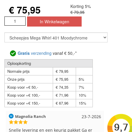
€ 75,95
Korting 5%
€ 79,95
Gratis
verzending
vanaf € 50,-*
Oploopkorting
Normale prijs
€ 79,95
Onze prijs
€ 75,95
5%
Koop voor +€ 50,-
€ 74,35
7%
Koop voor +€ 100,-
€ 71,96
10%
Koop voor +€ 150,-
€ 67,96
15%
026
Hilde uit Loyers
17-7-2026
Loes ui
Reeds meerdere keren breigaren en
Snelle le