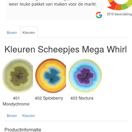
.
breinaalden besteld, altijd heel tevreden over
de service.
Boven
Kleuren
Kleuren Scheepjes Mega Whirl
401
402 Spiceberry
403 Noctura
Moodychrome
Boven
Kleuren
Productinformatie