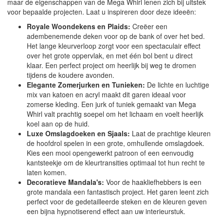
maar de eigenschappen van de Mega Whirl lenen zich bij uitstek
voor bepaalde projecten. Laat u inspireren door deze ideeën:
Royale Woondekens en Plaids:
Creëer een
adembenemende deken voor op de bank of over het bed.
Het lange kleurverloop zorgt voor een spectaculair effect
over het grote oppervlak, en met één bol bent u direct
klaar. Een perfect project om heerlijk bij weg te dromen
tijdens de koudere avonden.
Elegante Zomerjurken en Tunieken:
De lichte en luchtige
mix van katoen en acryl maakt dit garen ideaal voor
zomerse kleding. Een jurk of tuniek gemaakt van Mega
Whirl valt prachtig soepel om het lichaam en voelt heerlijk
koel aan op de huid.
Luxe Omslagdoeken en Sjaals:
Laat de prachtige kleuren
de hoofdrol spelen in een grote, omhullende omslagdoek.
Kies een mooi opengewerkt patroon of een eenvoudig
kantsteekje om de kleurtransities optimaal tot hun recht te
laten komen.
Decoratieve Mandala's:
Voor de haakliefhebbers is een
grote mandala een fantastisch project. Het garen leent zich
perfect voor de gedetailleerde steken en de kleuren geven
een bijna hypnotiserend effect aan uw interieurstuk.