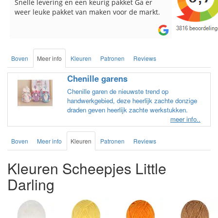
Reeds meerdere keren breigaren en
Snelle leve
breinaalden besteld, altijd heel tevreden over
de service.
Boven
Meer info
Kleuren
Patronen
Reviews
Chenille garens
Chenille garen de nieuwste trend op
handwerkgebied, deze heerlijk zachte donzige
draden geven heerlijk zachte werkstukken.
meer info..
Boven
Meer info
Kleuren
Patronen
Reviews
Kleuren Scheepjes Little
Darling