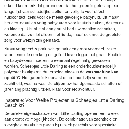
erkend keurmerk dat garandeert dat het garen is getest op een
lange lijst van schadelijke stoffen en veilig is voor direct
huidcontact, zelfs voor de meest gevoelige babyhuid. Dit maakt
het een ideaal en veilig babygaren voor knuffels haken, dekentjes
en kleding. U kunt met een gerust hart uw creaties schenken,
wetende dat ze niet alleen met liefde, maar ook met de grootste
zorg voor welzijn zijn gemaakt.
Naast veiligheid is praktisch gemak een groot voordeel, zeker
voor items die een lang en geliefd leven tegemoet gaan. Knuffels
en babydekens moeten nu eenmaal regelmatig gewassen
worden. Scheepjes Little Darling is een onderhoudsvriendelijk
polyester haakgaren dat probleemloos in de
wasmachine kan
op 40°C
. Het garen is kleurvast en behoudt zijn vorm en
zachtheid, was na was. Zo blijven uw handgemaakte schatten er
jarenlang prachtig uitzien, klaar voor elk avontuur.
Inspiratie: Voor Welke Projecten is Scheepjes Little Darling
Geschikt?
De unieke eigenschappen van Little Darling openen een wereld
aan creatieve mogelijkheden. De combinatie van zachtheid en
stevigheid maakt het garen bij uitstek geschikt voor specifieke