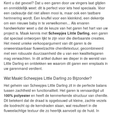
Kent u dat gevoel? Dat u een garen door uw vingers laat glijden
en onmiddellijk weet: dit is perfect voor iets heel speciaals. Voor
een cadeautje dat niet alleen mooi is, maar ook een tastbare
herinnering wordt. Een knuffel voor een kleinkind, een dekentje
om een nieuwe baby in te verwelkomen... Als ervaren
handwerkster weet u dat de keuze van het garen het hart van uw
project is. Maak kennis met
Scheepjes Little Darling
, een garen
dat speciaal ontworpen lijkt te zijn voor die dierbaarste creaties.
Het meest unieke verkoopargument van dit garen is de
onweerstaanbaar fluweelzachte chenilletextuur, gecombineerd
met een robuuste duurzaamheid die u van een kwaliteitsgaren
mag verwachten. In dit artikel duiken we dieper in de wereld van
Little Darling en ontdekken we waarom dit garen een ereplaats in
uw garenmand verdient.
Wat Maakt Scheepjes Little Darling zo Bijzonder?
Het geheim van Scheepjes Little Darling zit in de perfecte balans
tussen zachtheid en functionaliteit. Het garen is vervaardigd uit
100% polyester
en heeft de kenmerkende structuur van chenille.
Dit betekent dat de draad is opgebouwd uit kleine, zachte vezels
die loodrecht op de kerndraden staan, wat resulteert in die
fluweelachtige textuur die zo heerlijk aanvoelt op de huid. In