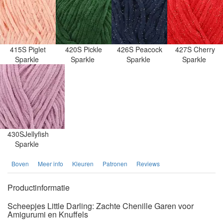
415S Piglet
420S Pickle
426S Peacock
427S Cherry
Sparkle
Sparkle
Sparkle
Sparkle
430SJellyfish
Sparkle
Boven
Meer info
Kleuren
Patronen
Reviews
Productinformatie
Scheepjes Little Darling: Zachte Chenille Garen voor
Amigurumi en Knuffels