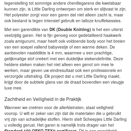
tegenstelling tot sommige andere chenillegarens die kwetsbaar
kunnen zijn, is Little Darling ontworpen om sterk en slijtvast te zijn.
Het polyester zorgt voor een garen dat niet alleen zacht is, maar
ook bestand is tegen intensief gebruik en talloze knuffelsessies.
Met een garendikte van
DK (Double Knitting)
is het een uiterst
veelzijdig garen. Het is fijn genoeg voor gedetailleerd haakwerk
zoals amigurumi, maar heeft ook voldoende body voor het breien
van een soepel vallend babyvestje of een warme deken. De
aanbevolen naalddikte is 4 mm, waarmee u een prachtige,
gelijkmatige stof creëert met een duidelijke stekendefinitie. Deze
heldere steken maken het niet alleen een genot om mee te
werken, maar geven uw eindresultaat ook een professionele en
verzorgde uitstraling. Elk project dat u met Little Darling maakt,
krijgt door de subtiele glans van de draad bovendien een vleugje
luxe mee.
Zachtheid en Veiligheid in de Praktijk
Wanneer we creëren voor de allerkleinsten, staat veiligheid
voorop. U wilt er zeker van zijn dat de materialen die u gebruikt
vrij zijn van schadelijke stoffen. Hierin stelt Scheepjes Little Darling
u volledig gerust. Het garen is namelijk trots drager van het
Standard 100 OEKO-TEX® certificaat
. Dit is een wereldwijd