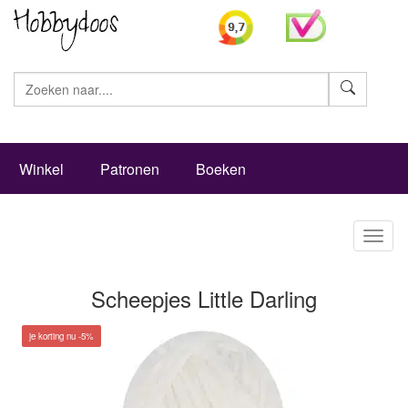
Zoeke
Winkel
Patronen
Boeken
Toggl
naviga
Scheepjes Little Darling
je korting nu -5%