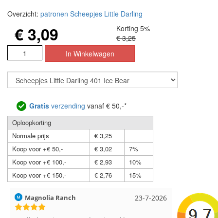
Overzicht:
patronen Scheepjes Little Darling
€ 3,09
Korting 5%
€ 3,25
Gratis
verzending
vanaf € 50,-*
Oploopkorting
Normale prijs
€ 3,25
Koop voor +€ 50,-
€ 3,02
7%
Koop voor +€ 100,-
€ 2,93
10%
Koop voor +€ 150,-
€ 2,76
15%
Hilde uit Loyers
17-7-2026
Loes uit 