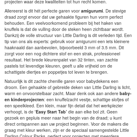
projecten waar deze kwaliteiten tot hun recht komen.
Allereerst is dit hét perfecte garen voor
amigurumi
. De stevige
draad zorgt ervoor dat uw gehaakte figuren hun vorm perfect
behouden. Een veelvoorkomend probleem bij het haken van
knuffels is dat de vulling door de steken heen zichtbaar wordt.
Dankzij de volle structuur van Little Darling is dit verleden tijd. Een
tip van ons als experts: gebruik voor amigurumi een iets kleinere
haaknaald dan aanbevolen, bijvoorbeeld 3 mm of 3.5 mm. Dit
zorgt voor een nog dichtere stof en een strak, professioneel
resultaat. Het brede kleurenpalet van 32 tinten, van zachte
pastels tot levendige kleuren, geeft u alle vrijheid om de
schattigste diertjes en poppetjes tot leven te brengen.
Natuurlijk is dit zachte chenille garen voor babydekens een
droom. Een gehaakte of gebreide deken van Little Darling is licht,
warm en onvoorstelbaar zacht. Maar denk ook aan andere
baby-
en kinderprojecten
: een knuffelzacht vestje, schattige slofjes of
een speelkleed. Een klein, maar fijn detail dat het werkplezier
verhoogt, is de
‘Easy Start Tab’
die aan elke bol zit. Geen
gezoek en gepluis meer naar het begin van de draad; u kunt
direct ontspannen aan uw project beginnen. Voor de makers die
graag met kleur werken, zijn er de speciaal samengestelde Little
Darling Colour Packs, perfect voor projecten met meerdere