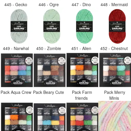
445 - Gecko
446 - Ogre
447 - Dino
448 - Mermaid
449 - Narwhal
450 - Zombie
451 - Alien
452 - Chestnut
Pack Aqua Crew
Pack Beary Cute
Pack Farm
Pack Merry
friends
Minis