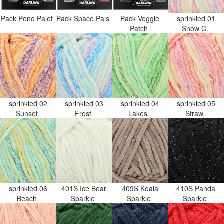
Pack Pond Palet
Pack Space Pals
Pack Veggie
sprinkled 01
Patch
Snow C.
sprinkled 02
sprinkled 03
sprinkled 04
sprinkled 05
Sunset
Frost
Lakes.
Straw.
sprinkled 06
401S Ice Bear
409S Koala
410S Panda
Beach
Sparkle
Sparkle
Sparkle