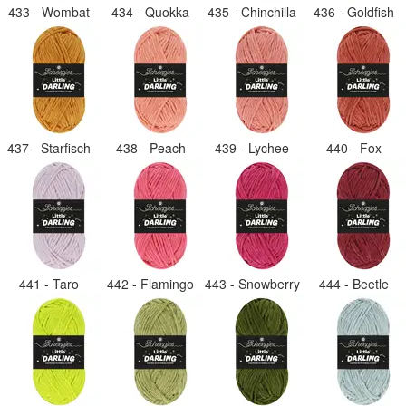
433 - Wombat
434 - Quokka
435 - Chinchilla
436 - Goldfish
437 - Starfisch
438 - Peach
439 - Lychee
440 - Fox
441 - Taro
442 - Flamingo
443 - Snowberry
444 - Beetle