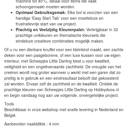
machine tot 40°C, ideaal voor items die vaak
schoongemaakt moeten worden.
Optimaal Gebruiksgemak:
Elke bol is voorzien van een
handige ‘Easy Start Tab’ voor een moeiteloze en
frustratievrije start van uw project.
Prachtig en Veelzijdig Kleurenpalet:
Verkrijgbaar in 32
prachtige unikleuren en thematische kleursets die
eindeloze creatieve combinaties mogelijk maken.
Of u nu een dierbare knuffel voor een kleinkind maakt, een zachte
deken voor een pasgeborene, of een luxe kussen voor uw eigen
interieur, met Scheepjes Little Darling kiest u voor kwaliteit,
veiligheid en een ongeëvenaarde zachtheid. De vreugde van het
creëren wordt nog groter wanneer u werkt met een garen dat zo
prettig is in gebruik en een eindresultaat belooft dat gekoesterd
zal worden. Ervaar zelf de zachtheid en de kwaliteit. Ontdek de
prachtige kleuren van Scheepjes Little Darling op Hobbydoos.nl
en begin vandaag nog aan uw volgende, onvergetelijke project.
Tools
Beschikbaar in onze webshop met snelle levering in Nederland en
België.
Aanbevolen naalddikte : 4 mm