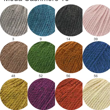
3
9
14
39
48
52
56
56