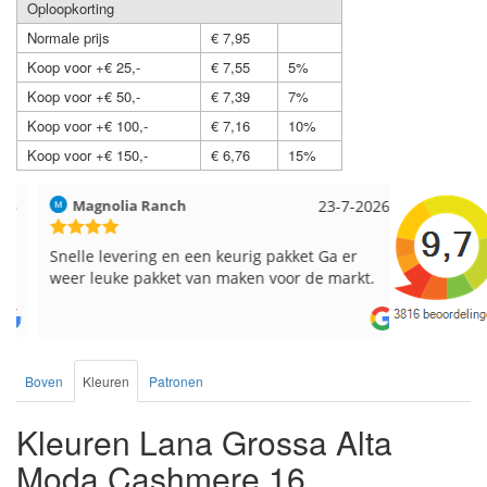
Oploopkorting
Normale prijs
€ 7,95
Koop voor +€ 25,-
€ 7,55
5%
Koop voor +€ 50,-
€ 7,39
7%
Koop voor +€ 100,-
€ 7,16
10%
Koop voor +€ 150,-
€ 6,76
15%
Magnolia Ranch
23-7-2026
Hilde uit L
Snelle levering en een keurig pakket Ga er
Reeds meer
weer leuke pakket van maken voor de markt.
breinaalden
de service.
Boven
Kleuren
Patronen
Kleuren Lana Grossa Alta
Moda Cashmere 16