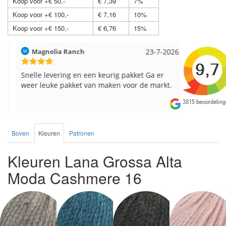
Koop voor +€ 50,-
€ 7,39
7%
Koop voor +€ 100,-
€ 7,16
10%
Koop voor +€ 150,-
€ 6,76
15%
Magnolia Ranch
23-7-2026
Hilde uit L
Snelle levering en een keurig pakket Ga er
Reeds meer
weer leuke pakket van maken voor de markt.
breinaalden
de service.
Boven
Kleuren
Patronen
Kleuren Lana Grossa Alta
Moda Cashmere 16