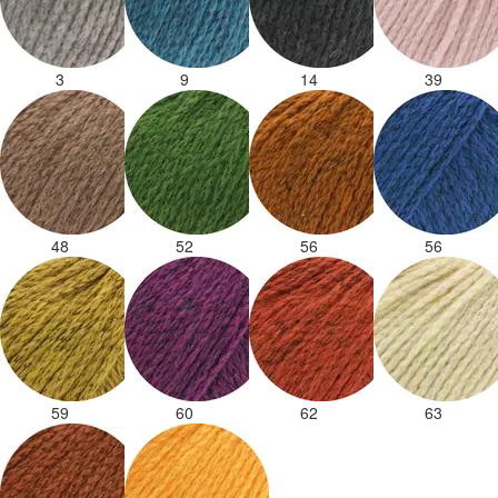
3
9
14
39
48
52
56
56
59
60
62
63