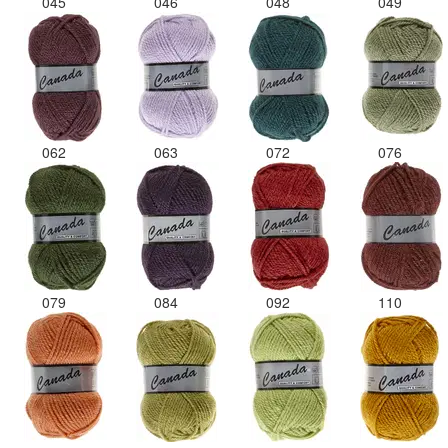
045
046
048
049
062
063
072
076
079
084
092
110