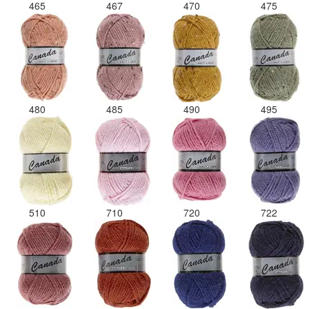
465
467
470
475
480
485
490
495
510
710
720
722