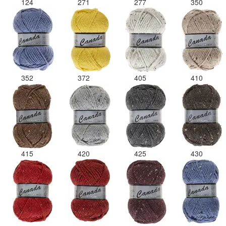
124
271
277
350
352
372
405
410
415
420
425
430