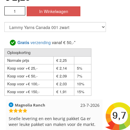
Gratis
verzending
vanaf € 50,-*
Oploopkorting
Normale prijs
€ 2,25
Koop voor +€ 25,-
€ 2,14
5%
Koop voor +€ 50,-
€ 2,09
7%
Koop voor +€ 100,-
€ 2,03
10%
Koop voor +€ 150,-
€ 1,91
15%
Magnolia Ranch
23-7-2026
Hilde uit L
Snelle levering en een keurig pakket Ga er
Reeds meer
weer leuke pakket van maken voor de markt.
breinaalden