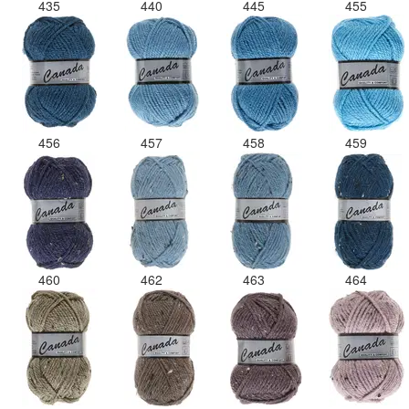
435
440
445
455
456
457
458
459
460
462
463
464