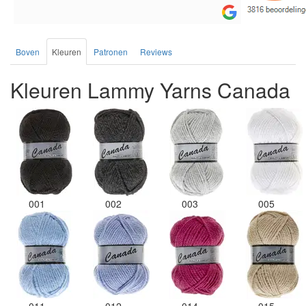
de service.
Boven
Kleuren
Patronen
Reviews
Kleuren Lammy Yarns Canada
001
002
003
005