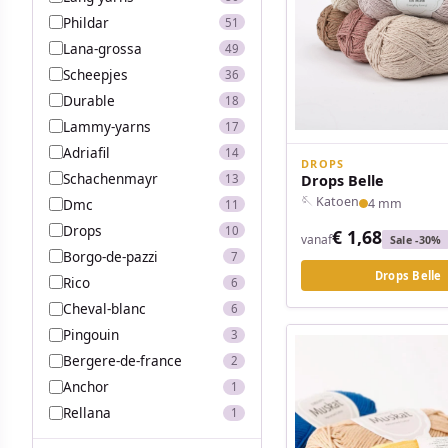
Phildar
51
Lana-grossa
49
Scheepjes
36
Durable
18
Lammy-yarns
17
Adriafil
14
DROPS
Schachenmayr
13
Drops Belle
🪡 Katoen
Dmc
4 mm
11
Drops
10
€ 1,68
vanaf
Sale -30%
Borgo-de-pazzi
7
Drops Belle
Rico
6
Cheval-blanc
6
Pingouin
3
Bergere-de-france
2
Anchor
1
Rellana
1