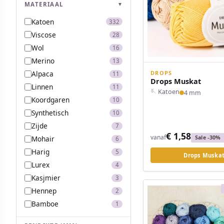
MATERIAAL
▼
Katoen
332
Viscose
28
Wol
16
Merino
13
DROPS
Alpaca
11
Drops Muskat
Linnen
11
🪡 Katoen
4 mm
Koordgaren
10
Synthetisch
10
Zijde
7
€ 1,58
vanaf
Mohair
Sale -30%
6
Harig
5
Drops Muska
Lurex
4
Kasjmier
3
Hennep
2
Bamboe
1