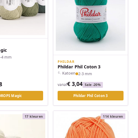
gic
3-4 mm
PHILDAR
Phildar Phil Coton 3
🪡 Katoen
2-3 mm
€ 3,04
8
vanaf
Sale -20%
DROPS Magic
Phildar Phil Coton 3
17 kleuren
114 kleuren