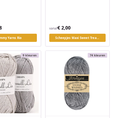
8
€ 2,00
vanaf
mmy Yarns Rio
Scheepjes Maxi Sweet Trea…
9 kleuren
74 kleuren