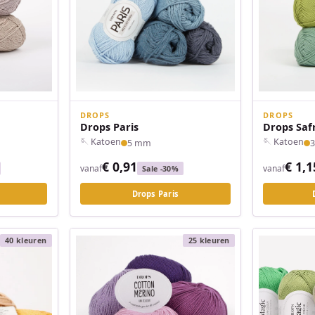
DROPS
DROPS
Drops Paris
Drops Saf
🪡 Katoen
🪡 Katoen
5 mm
€ 0,91
€ 1,1
vanaf
vanaf
Sale -30%
Drops Paris
40 kleuren
25 kleuren