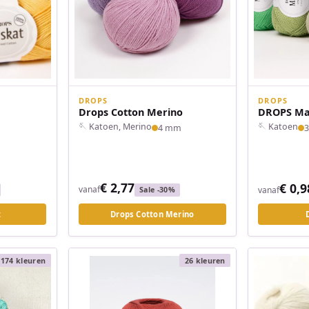
DROPS
DROPS
Drops Cotton Merino
DROPS Ma
🪡 Katoen, Merino
🪡 Katoen
4 mm
€ 2,77
€ 0,9
vanaf
vanaf
Sale -30%
t
Drops Cotton Merino
174 kleuren
26 kleuren