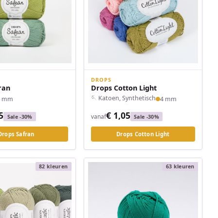
DROPS
ran
Drops Cotton Light
🪡 Katoen, Synthetisch
3 mm
4 mm
5
€ 1,05
vanaf
Sale -30%
Sale -30%
Drops Safran
Drops Cotton Light
82 kleuren
63 kleuren