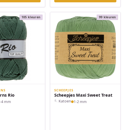
105 kleuren
99 kleuren
RNS
SCHEEPJES
rns Rio
Scheepjes Maxi Sweet Treat
🪡 Katoen
2-4 mm
1-2 mm