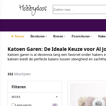
★ Nieuw
Borduren
Breien
Fournituren
Hake
Katoen Garen: De Ideale Keuze voor Al
Katoen garen is al decennia lang een favoriet onder hakers 
katoen biedt de perfecte balans tussen stevigheid en zachthe
332
kleurlijnen
Filteren
MERK
▼
Lang-yarns
86