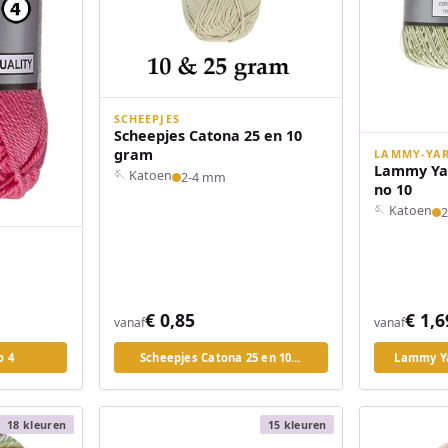
SCHEEPJES
Scheepjes Catona 25 en 10
gram
LAMMY-YA
Lammy Yar
🪡 Katoen
2-4 mm
no 10
🪡 Katoen
€ 0,85
€ 1,6
vanaf
vanaf
o 4
Scheepjes Catona 25 en 10…
Lammy Ya
18 kleuren
15 kleuren