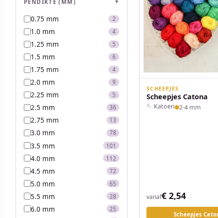
PENDIKTE (MM)
▼
0.75 mm
2
1.0 mm
4
1.25 mm
5
1.5 mm
6
1.75 mm
4
2.0 mm
9
SCHEEPJES
2.25 mm
5
Scheepjes Catona
🪡 Katoen
2.5 mm
2-4 mm
36
2.75 mm
13
3.0 mm
78
3.5 mm
101
4.0 mm
112
4.5 mm
72
5.0 mm
65
€ 2,54
5.5 mm
28
vanaf
6.0 mm
25
Scheepjes Cato