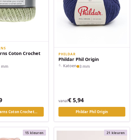
RNS
ns Coton Crochet
PHILDAR
Phildar Phil Origin
🪡 Katoen
2 mm
3 mm
9
€ 5,94
vanaf
rns Coton Crochet…
Phildar Phil Origin
15 kleuren
21 kleuren