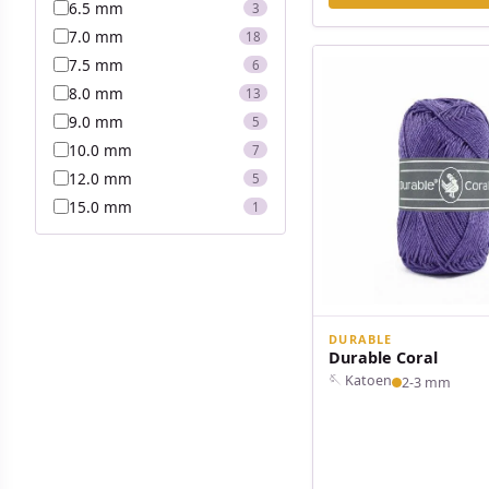
6.5 mm
3
7.0 mm
18
7.5 mm
6
8.0 mm
13
9.0 mm
5
10.0 mm
7
12.0 mm
5
15.0 mm
1
DURABLE
Durable Coral
🪡 Katoen
2-3 mm