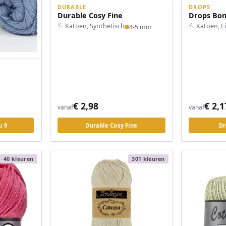
DURABLE
DROPS
Durable Cosy Fine
Drops Bom
🪡 Katoen, Synthetisch
🪡 Katoen, 
4-5 mm
€ 2,1
€ 2,98
vanaf
vanaf
u 9
Durable Cosy Fine
Dr
40 kleuren
301 kleuren