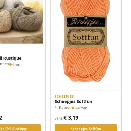
il Rustique
Linnen
4 mm
SCHEEPJES
Scheepjes Softfun
🪡 Katoen
3-4 mm
2
€ 3,19
vanaf
dar Phil Rustique
Scheepjes Softfun