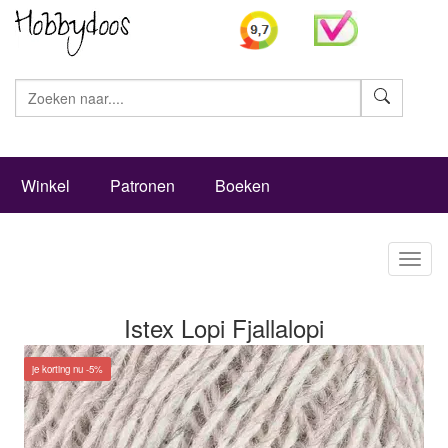
Zoeke
Winkel
Patronen
Boeken
Toggl
naviga
Istex Lopi Fjallalopi
je korting nu -5%