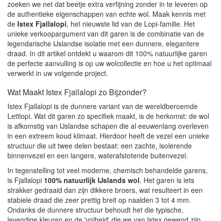
zoeken we net dat beetje extra verfijning zonder in te leveren op
de authentieke eigenschappen van echte wol. Maak kennis met
de
Istex Fjallalopi
, het nieuwste lid van de Lopi-familie. Het
unieke verkoopargument van dit garen is de combinatie van de
legendarische IJslandse isolatie met een dunnere, elegantere
draad. In dit artikel ontdekt u waarom dit 100% natuurlijke garen
de perfecte aanvulling is op uw wolcollectie en hoe u het optimaal
verwerkt in uw volgende project.
Wat Maakt Istex Fjallalopi zo Bijzonder?
Istex Fjallalopi is de dunnere variant van de wereldberoemde
Lettlopi. Wat dit garen zo specifiek maakt, is de herkomst: de wol
is afkomstig van IJslandse schapen die al eeuwenlang overleven
in een extreem koud klimaat. Hierdoor heeft de vezel een unieke
structuur die uit twee delen bestaat: een zachte, isolerende
binnenvezel en een langere, waterafstotende buitenvezel.
In tegenstelling tot veel moderne, chemisch behandelde garens,
is Fjallalopi
100% natuurlijk IJslands wol
. Het garen is iets
strakker gedraaid dan zijn dikkere broers, wat resulteert in een
stabiele draad die zeer prettig breit op naalden 3 tot 4 mm.
Ondanks de dunnere structuur behoudt het die typische,
levendige kleuren en de 'volheid' die we van Istex gewend zijn.