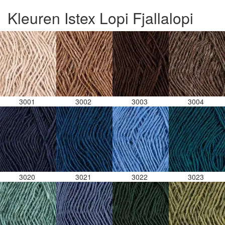
Kleuren Istex Lopi Fjallalopi
3001
3002
3003
3004
3020
3021
3022
3023