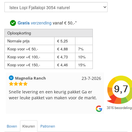
Gratis
verzending
vanaf € 50,-*
Oploopkorting
Normale prijs
€ 5,25
Koop voor +€ 50,-
€ 4,88
7%
Koop voor +€ 100,-
€ 4,73
10%
Koop voor +€ 150,-
€ 4,46
15%
Magnolia Ranch
23-7-2026
Hilde uit L
Snelle levering en een keurig pakket Ga er
Reeds meer
weer leuke pakket van maken voor de markt.
breinaalden
de service.
Boven
Kleuren
Patronen