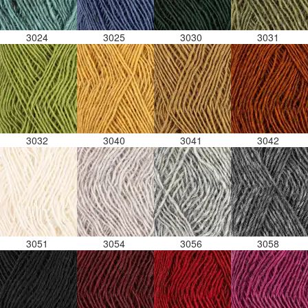
3024
3025
3030
3031
3032
3040
3041
3042
3051
3054
3056
3058