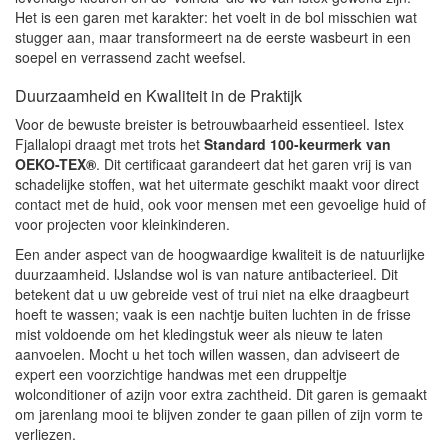
Het is een garen met karakter: het voelt in de bol misschien wat
stugger aan, maar transformeert na de eerste wasbeurt in een
soepel en verrassend zacht weefsel.
Duurzaamheid en Kwaliteit in de Praktijk
Voor de bewuste breister is betrouwbaarheid essentieel. Istex
Fjallalopi draagt met trots het
Standard 100-keurmerk van
OEKO-TEX®
. Dit certificaat garandeert dat het garen vrij is van
schadelijke stoffen, wat het uitermate geschikt maakt voor direct
contact met de huid, ook voor mensen met een gevoelige huid of
voor projecten voor kleinkinderen.
Een ander aspect van de hoogwaardige kwaliteit is de natuurlijke
duurzaamheid. IJslandse wol is van nature antibacterieel. Dit
betekent dat u uw gebreide vest of trui niet na elke draagbeurt
hoeft te wassen; vaak is een nachtje buiten luchten in de frisse
mist voldoende om het kledingstuk weer als nieuw te laten
aanvoelen. Mocht u het toch willen wassen, dan adviseert de
expert een voorzichtige handwas met een druppeltje
wolconditioner of azijn voor extra zachtheid. Dit garen is gemaakt
om jarenlang mooi te blijven zonder te gaan pillen of zijn vorm te
verliezen.