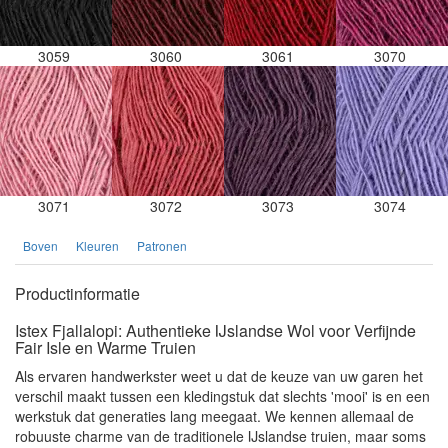
3059
3060
3061
3070
3071
3072
3073
3074
Boven
Kleuren
Patronen
Productinformatie
Istex Fjallalopi: Authentieke IJslandse Wol voor Verfijnde
Fair Isle en Warme Truien
Als ervaren handwerkster weet u dat de keuze van uw garen het
verschil maakt tussen een kledingstuk dat slechts 'mooi' is en een
werkstuk dat generaties lang meegaat. We kennen allemaal de
robuuste charme van de traditionele IJslandse truien, maar soms