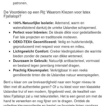
patronen.
De Voordelen op een Rij: Waarom Kiezen voor Istex
Fjallalopi?
100% Natuurlijke Isolatie:
Ademend, warm en
waterafstotend dankzij de unieke IJslandse schapenwol.
Perfect voor Inbreien:
De ideale dikte voor gedetailleerde
Fair Isle projecten en traditionele motieven.
OEKO-TEX® Gecertificeerd:
Veilig en huidvriendelijk,
geproduceerd met respect voor mens en milieu.
Lichtgewicht Comfort:
Creëer kledingstukken die warmte
bieden zonder de zwaarte van dikke winterwol.
Duurzaam in Gebruik:
Natuurlijk antibacterieel, vormvast
en bestand tegen jarenlang intensief dragen.
Prachtig Kleurenpalet:
Verkrijgbaar in een reeks
gemêleerde tinten die de IJslandse natuur weerspiegelen.
Bent u klaar om uw breivaardigheid naar een hoger niveau te
tillen met dit authentieke garen? Of u nu kiest voor een klassieke
IJslandse trui of een modern, fijngebreid vest, de kwaliteit van
Istex Fjallalopi zal u niet teleurstellen. Het is een genot om met de
hand te verwerken en nog fijner om te dragen. Ontdek de
volledige kleurencollectie en bestel uw favoriete tinten vandaag