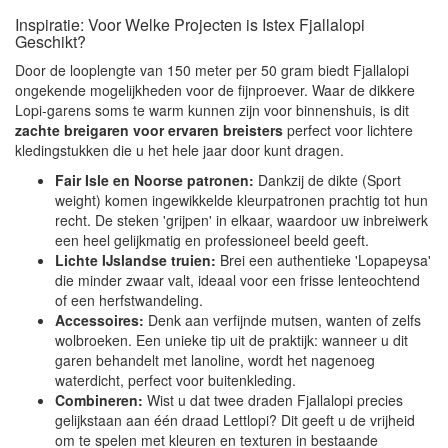
Inspiratie: Voor Welke Projecten is Istex Fjallalopi
Geschikt?
Door de looplengte van 150 meter per 50 gram biedt Fjallalopi
ongekende mogelijkheden voor de fijnproever. Waar de dikkere
Lopi-garens soms te warm kunnen zijn voor binnenshuis, is dit
zachte breigaren voor ervaren breisters
perfect voor lichtere
kledingstukken die u het hele jaar door kunt dragen.
Fair Isle en Noorse patronen:
Dankzij de dikte (Sport
weight) komen ingewikkelde kleurpatronen prachtig tot hun
recht. De steken 'grijpen' in elkaar, waardoor uw inbreiwerk
een heel gelijkmatig en professioneel beeld geeft.
Lichte IJslandse truien:
Brei een authentieke 'Lopapeysa'
die minder zwaar valt, ideaal voor een frisse lenteochtend
of een herfstwandeling.
Accessoires:
Denk aan verfijnde mutsen, wanten of zelfs
wolbroeken. Een unieke tip uit de praktijk: wanneer u dit
garen behandelt met lanoline, wordt het nagenoeg
waterdicht, perfect voor buitenkleding.
Combineren:
Wist u dat twee draden Fjallalopi precies
gelijkstaan aan één draad Lettlopi? Dit geeft u de vrijheid
om te spelen met kleuren en texturen in bestaande