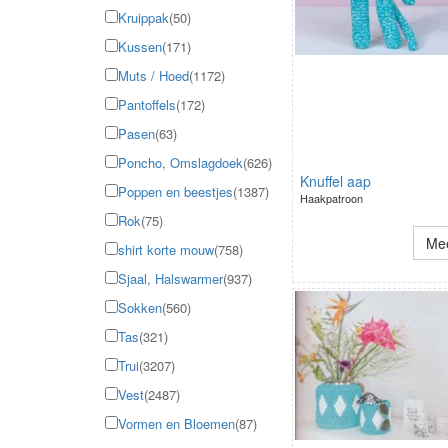
Kruippak
(50)
Kussen
(171)
Muts / Hoed
(1172)
Pantoffels
(172)
Pasen
(63)
Poncho, Omslagdoek
(626)
Knuffel aap
Poppen en beestjes
(1387)
Haakpatroon
Rok
(75)
Mee
shirt korte mouw
(758)
Sjaal, Halswarmer
(937)
Sokken
(560)
Tas
(321)
Trui
(3207)
Vest
(2487)
Vormen en Bloemen
(87)