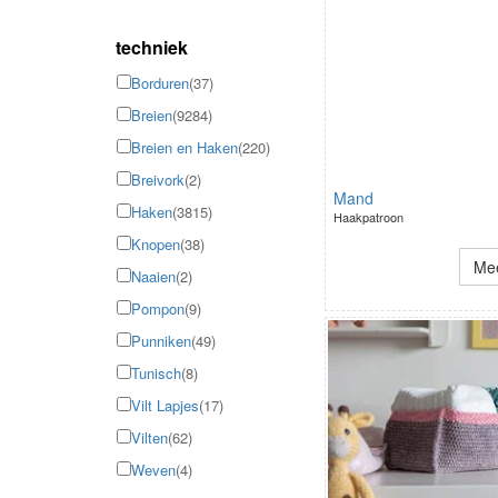
techniek
Borduren
(37)
Breien
(9284)
Breien en Haken
(220)
Breivork
(2)
Mand
Haken
(3815)
Haakpatroon
Knopen
(38)
Mee
Naaien
(2)
Pompon
(9)
Punniken
(49)
Tunisch
(8)
Vilt Lapjes
(17)
Vilten
(62)
Weven
(4)