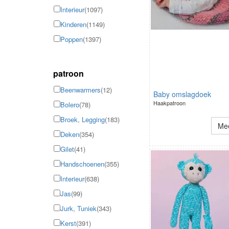
Interieur
(1097)
Kinderen
(1149)
Poppen
(1397)
patroon
Beenwarmers
(12)
Baby omslagdoek
Haakpatroon
Bolero
(78)
Broek, Legging
(183)
Mee
Deken
(354)
Gilet
(41)
Handschoenen
(355)
Interieur
(638)
Jas
(99)
Jurk, Tuniek
(343)
Kerst
(391)