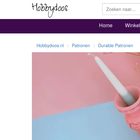
Home
Winke
Hobbydoos.nl
Patronen
Durable Patronen