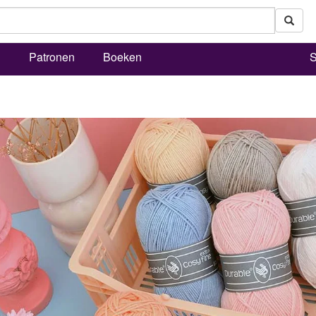
l
Patronen
Boeken
S