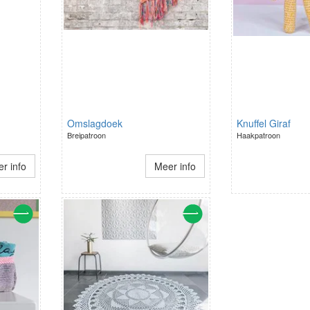
Omslagdoek
Knuffel Giraf
Breipatroon
Haakpatroon
r info
Meer info