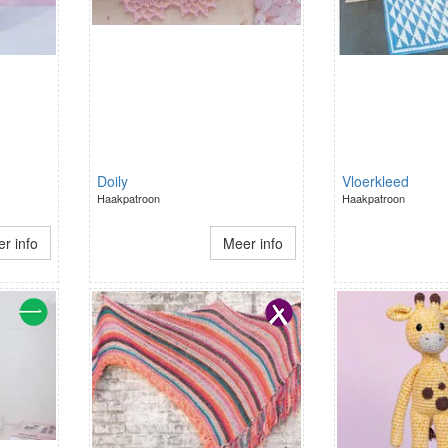
Doily
Vloerkleed
Haakpatroon
Haakpatroon
r info
Meer info