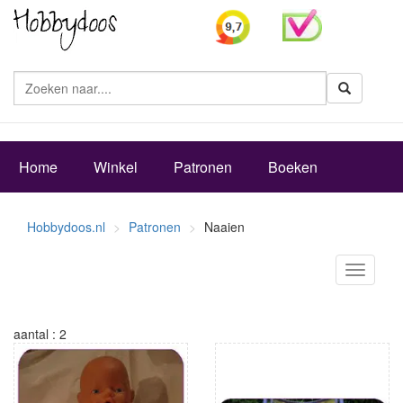
Zoeke
Home
Winkel
Patronen
Boeken
Hobbydoos.nl
Patronen
Naaien
Toggle
navigati
aantal : 2