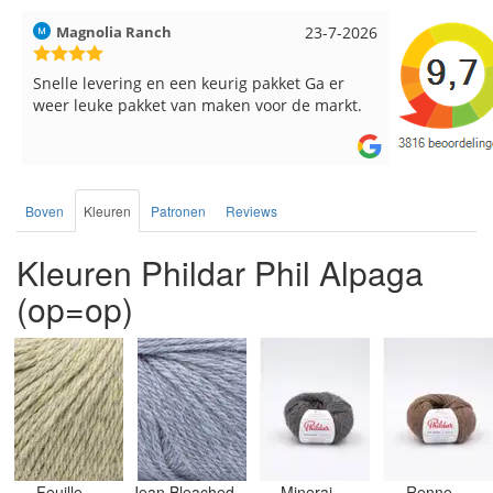
Magnolia Ranch
23-7-2026
Hilde uit L
Snelle levering en een keurig pakket Ga er
Reeds meer
weer leuke pakket van maken voor de markt.
breinaalden
de service.
Boven
Kleuren
Patronen
Reviews
Kleuren Phildar Phil Alpaga
(op=op)
Feuille
Jean Bleached
Minerai
Renne